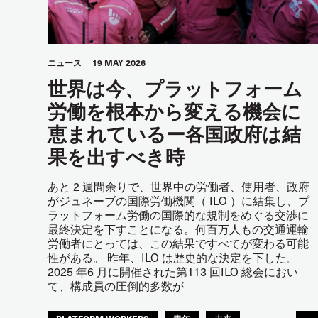
ニュース
19 MAY 2026
世界は今、プラットフォーム
労働を根本から変える機会に
恵まれているー各国政府は結
果を出すべき時
あと 2 週間余りで、世界中の労働者、使用者、政府
がジュネーブの国際労働機関（ ILO ）に結集し、プ
ラットフォーム労働の国際的な規制をめぐる交渉に
最終決定を下すことになる。何百万人もの交通運輸
労働者にとっては、この結果ですべてが変わる可能
性がある。 昨年、ILO は歴史的な決定を下した。
2025 年6 月に開催された第113 回ILO 総会におい
て、構成員の圧倒的多数が