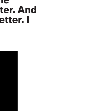
ter. And
tter. I