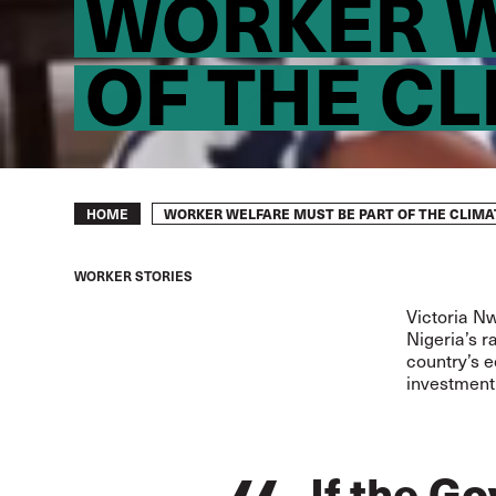
WORKER W
OF THE C
Breadcrumb
WORKER WELFARE MUST BE PART OF THE CLIMA
HOME
WORKER STORIES
Victoria N
Nigeria’s r
country’s e
investment 
If the G