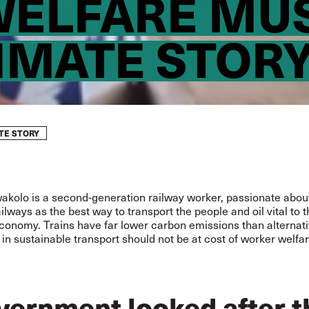
ELFARE MUS
LIMATE STOR
TE STORY
wakolo is a second-generation railway worker, passionate abou
ailways as the best way to transport the people and oil vital to 
conomy. Trains have far lower carbon emissions than alternati
in sustainable transport should not be at cost of worker welfar
overnment looked after t