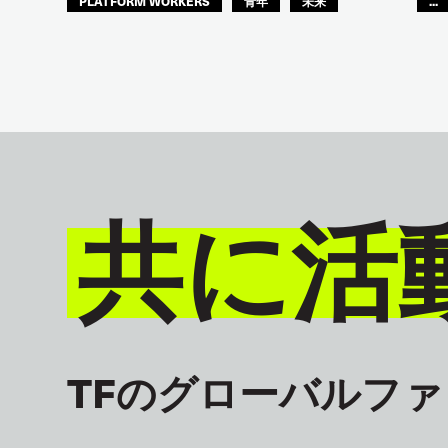
PLATFORM WORKERS
青年
未来
...
GLOBAL
共に活
TFのグローバルフ