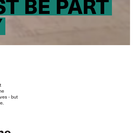
T BE PART
Y
t
the
ves - but
e.
he