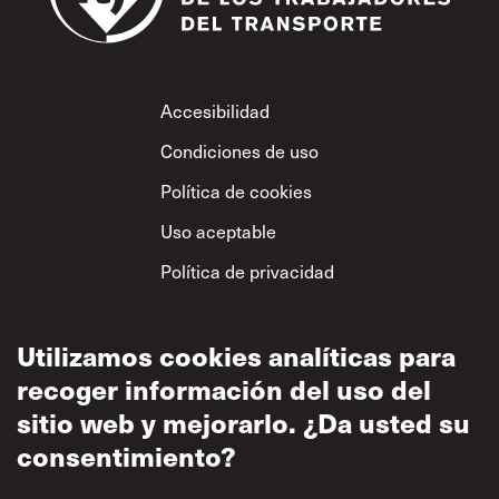
Footer
Accesibilidad
Condiciones de uso
Política de cookies
Uso aceptable
Política de privacidad
Política sobre el
respeto mutuo
Utilizamos cookies analíticas para
recoger información del uso del
sitio web y mejorarlo. ¿Da usted su
consentimiento?