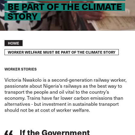
BE PART OF THE CLIMATE
STORY
Breadcrumb
HOME
WORKER WELFARE MUST BE PART OF THE CLIMATE STORY
WORKER STORIES
Victoria Nwakolo is a second-generation railway worker,
passionate about Nigeria’s railways as the best way to
transport the people and oil vital to the country’s
economy. Trains have far lower carbon emissions than
alternatives - but investment in sustainable transport
should not be at cost of worker welfare.
If the Government