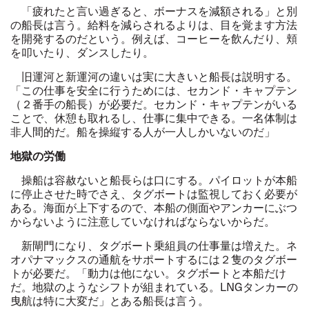
「疲れたと言い過ぎると、ボーナスを減額される」と別
の船長は言う。給料を減らされるよりは、目を覚ます方法
を開発するのだという。例えば、コーヒーを飲んだり、頬
を叩いたり、ダンスしたり。
旧運河と新運河の違いは実に大きいと船長は説明する。
「この仕事を安全に行うためには、セカンド・キャプテン
（２番手の船長）が必要だ。セカンド・キャプテンがいる
ことで、休憩も取れるし、仕事に集中できる。一名体制は
非人間的だ。船を操縦する人が一人しかいないのだ」
地獄の労働
操船は容赦ないと船長らは口にする。パイロットが本船
に停止させた時でさえ、タグボートは監視しておく必要が
ある。海面が上下するので、本船の側面やアンカーにぶつ
からないように注意していなければならないからだ。
新閘門になり、タグボート乗組員の仕事量は増えた。ネ
オパナマックスの通航をサポートするには２隻のタグボー
トが必要だ。「動力は他にない。タグボートと本船だけ
だ。地獄のようなシフトが組まれている。LNGタンカーの
曳航は特に大変だ」とある船長は言う。