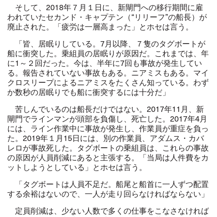
そして、2018年７月１日に、新閘門への移行期間に雇
われていたセカンド・キャプテン（“リリーフ”の船長）が
廃止された。「疲労は一層高まった」とホセは言う。
「皆、居眠りしている。7月以降、７隻のタグボートが
船に衝突した。乗組員の居眠りが原因だ。これまでは、年
に1～２回だった。今は、半年に7回も事故が発生してい
る。報告されていない事故もある。ニアミスもある。マイ
クロスリープによるニアミスをたくさん知っている。わず
か数秒の居眠りでも船に衝突するには十分だ」
苦しんでいるのは船長だけではない。2017年11月、新
閘門でラインマンが頭部を負傷し、死亡した。2017年4月
には、ライン作業中に事故が発生し、作業員が重症を負っ
た。2019年１月15日には、別の作業員、アダムス・カバ
レロが事故死した。タグボートの乗組員は、これらの事故
の原因が人員削減にあると主張する。「当局は人件費をカ
ットしようとしている」とホセは言う。
「タグボートは人員不足だ。船尾と船首に一人ずつ配置
する余裕はないので、一人が走り回らなければならない」
定員削減は、少ない人数で多くの仕事をこなさなければ