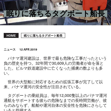
眠りに落ちるタグボート船長
Breadcrumb
眠りに落ちるタグボート船長
HOME
ニュース
12 APR 2019
パナマ運河建設は、世界で最も危険な工事だったという
負の歴史を持つ。32年間で30,609人の労働者が命を落と
した。ビルマ鉄道建設中に亡くなった捕虜の数よりも多
い。
世界の大型船に対応するための拡張工事が完了して以
来、パナマ運河の安全性が注目されている。
タグボートの乗組員は、毎年12,000隻以上のパナマ運河
通航をサポートする彼らの危険なまでの長時間労働が、彼
らのみならず、船舶や運河自体の安全性を危険にさらして
いると指摘する。