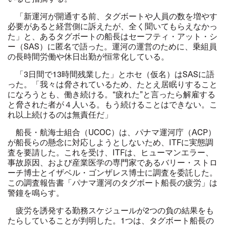
「新運河が開通する前、タグボートや人員の数を増やす
必要があると経営側に訴えたが、全く聞いてもらえなかっ
た」と、あるタグボートの船長はセーフティ・アット・シ
ー（SAS）に匿名で語った。運河の運営のために、乗組員
の長時間労働や休日出勤が恒常化している。
「3日間で13時間残業した」とホセ（仮名）はSASに語
った。「我々は脅されているため、たとえ居眠りすること
になろうとも、働き続ける。“疲れた”と言ったら解雇する
と脅された者が４人いる。もう続けることはできない。こ
れ以上続けるのは無責任だ」
船長・航海士組合（UCOC）は、パナマ運河庁（ACP）
が船長らの懸念に対応しようとしないため、ITFに実態調
査を要請した。これを受け、ITFは、ヒューマンエラー、
事故原因、および産業医学の専門家であるバリー・ストロ
ーチ博士とイザベル・ゴンザレス博士に調査を委託した。
この調査報告書「パナマ運河のタグボート船長の疲労」は
警鐘を鳴らす。
疲労を誘発する勤務スケジュールが2つの負の結果をも
たらしていることが判明した。1つは、タグボート船長の