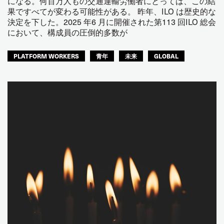
になる。何百万人もの交通運輸労働者にとっては、この結
果ですべてが変わる可能性がある。 昨年、ILO は歴史的な
決定を下した。2025 年6 月に開催された第113 回ILO 総会
において、構成員の圧倒的多数が
PLATFORM WORKERS
青年
未来
GLOBAL