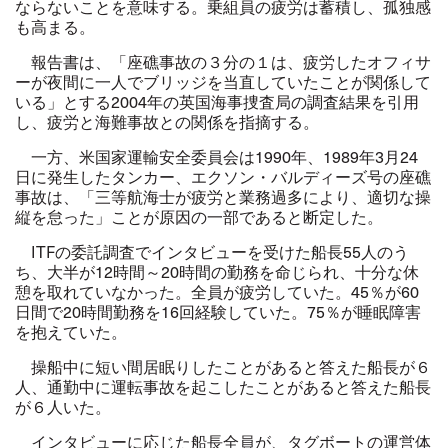
ならないことを意味する。乗組員の疲労は蓄積し、孤独感
も高まる。
報告書は、「座礁事故の３分の１は、疲労したオフィサ
ーが夜間に一人でブリッジを当直していたことが関係して
いる」とする2004年の英国海事捜査局の調査結果を引用
し、疲労と海難事故との関係を指摘する。
一方、米国家運輸安全委員会は1990年、1989年3月24
日に発生したタンカー、エクソン・バルディーズ号の座礁
事故は、「三等航海士が疲労と業務過多により、適切な操
縦を怠った」ことが原因の一部であると断定した。
ITFの委託調査でインタビューを受けた船長55人のう
ち、大半が12時間～20時間の勤務を命じられ、十分な休
憩を取れていなかった。全員が疲労していた。45％が60
日間で20時間勤務を16回経験していた。75％が睡眠障害
を抱えていた。
操船中に短い間居眠りしたことがあると答えた船長が６
人、通勤中に運転事故を起こしたことがあると答えた船長
が６人いた。
インタビューに応じた船長全員が、タグボートの運営体