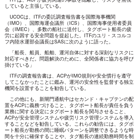
していると主張している。
UCOCは、ITFの委託調査報告書を国際海事機関
（IMO）、国際海運会議所（ICS）、国際海事使用者委員
会（IMEC）、多数の船社に送付し、タグボート船長の疲
労に起因する安全問題を提起した。ITFのユリ・スコルコ
フ内陸水運部会議長はSASに次のように語った。
「船長、船員、船舶、運河自体に対する深刻なリスクに
対応すべきだ。問題解決のために、全関係者に協力を呼び
掛けている」
ITFの調査報告書は、ACPがIMO規則や安全慣行を遵守
してこなかったことに鑑み、運河の安全性を監督する独立
機関を設置することを勧告している。
この他にも、新閘門通航中はセカンド・キャプテンの配
置をACPに義務づけること、タグボート船長が責任を負う
業務に関する決定にタグボート船長を関与させること、
ACPが安全管理システムや疲労リスク管理システムを導入
することなどを勧告している。これらの勧告には、タグボ
ート船長が勤務の間に睡眠パターンを調整できるような時
間を十分に確保することや、タグ船長の連続勤務時間を制