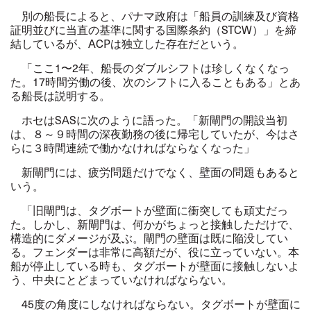
別の船長によると、パナマ政府は「船員の訓練及び資格
証明並びに当直の基準に関する国際条約（STCW）」を締
結しているが、ACPは独立した存在だという。
「ここ1〜2年、船長のダブルシフトは珍しくなくなっ
た。17時間労働の後、次のシフトに入ることもある」とあ
る船長は説明する。
ホセはSASに次のように語った。「新閘門の開設当初
は、８～９時間の深夜勤務の後に帰宅していたが、今はさ
らに３時間連続で働かなければならなくなった」
新閘門には、疲労問題だけでなく、壁面の問題もあると
いう。
「旧閘門は、タグボートが壁面に衝突しても頑丈だっ
た。しかし、新閘門は、何かがちょっと接触しただけで、
構造的にダメージが及ぶ。閘門の壁面は既に陥没してい
る。フェンダーは非常に高額だが、役に立っていない。本
船が停止している時も、タグボートが壁面に接触しないよ
う、中央にとどまっていなければならない。
45度の角度にしなければならない。タグボートが壁面に