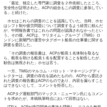
「最近、独立した専門家に調査を２件依頼したところ、
安全性が証明された。ACPの組合もこの調査に参加してい
る」と続けた。
ホセはこれらの調査のことを認識していた。当時、ホセ
はシフト制や疲労問題について調査するよう経営に頼んだ
が、中間報告書ではこれらの問題が認識されなかったとい
う。その後、ACPは、マリタイム・グループ（TMG）ロ
ンドンに新閘門の運営やタグボート船長の仕事量に関する
調査を委託した。
「その調査の報告書は、ACPが船長１名体制を取るな
ら、船長を助ける船員１名を配置することを勧告したが、
勧告は無視された」ホセは言う。
一方、TMGのマルコム・パロット・マネージングディ
レクターは、調査の存在を認めたものの、ACPから委託さ
れた調査の報告書はACPのものであり、内容を漏らすこと
はできないとして、コメントを拒否した。
ACPタグ運航部門のマックス・ニューマン氏にもコメン
トを求めたが、本稿執筆時点において回答はない。
ITFは、ACPが疲労関連の事故を隠蔽し、リスクを無視