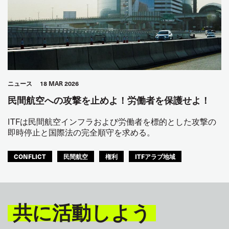
ニュース
18 MAR 2026
民間航空への攻撃を止めよ！労働者を保護せよ！
ITFは民間航空インフラおよび労働者を標的とした攻撃の
即時停止と国際法の完全順守を求める。
CONFLICT
民間航空
権利
ITFアラブ地域
共に活動しよう