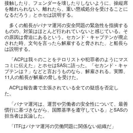
接触したり、フェンダーを壊したりしないように、操縦席
を離れられない。離れたら、重い懲戒処分を受けることに
なるだろう」とホセは説明する。
多くの船長がパナマ運河の安全問題の緊急性を指摘する
ものの、対策はほとんど行われていないと感じている。そ
の原因は脅迫にあるという。セカンド・キャプテンが廃止
された時、文句を言ったら解雇すると脅された、と船長ら
は説明する。
「ACPは我々のことをテロリストや犯罪者のようにマス
コミに伝えた」とホセはSASに語った。「セカンド・キャ
プテンは？」などと言おうものなら、解雇される。実際、
11人の船長が解雇の脅しを受けた。
ACPは報告書で主張されている全ての疑惑を否定し
た。
「パナマ運河は、運営や労働者の安全性について、最善
慣行に基づきながら、国際基準を遵守している」とSASの
担当者は反論した。
「ITFはパナマ運河の労働問題に関係ない組織だ」