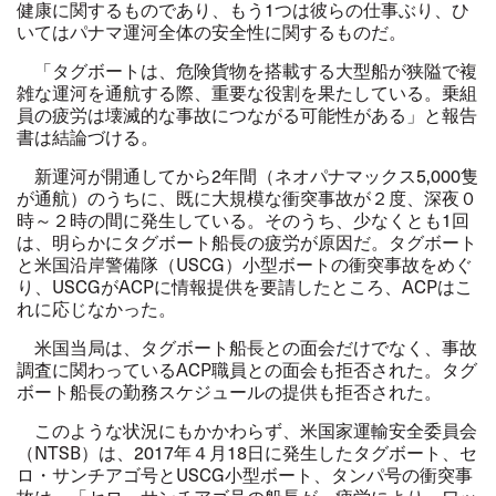
健康に関するものであり、もう1つは彼らの仕事ぶり、ひ
いてはパナマ運河全体の安全性に関するものだ。
「タグボートは、危険貨物を搭載する大型船が狭隘で複
雑な運河を通航する際、重要な役割を果たしている。乗組
員の疲労は壊滅的な事故につながる可能性がある」と報告
書は結論づける。
新運河が開通してから2年間（ネオパナマックス5,000隻
が通航）のうちに、既に大規模な衝突事故が２度、深夜０
時～２時の間に発生している。そのうち、少なくとも1回
は、明らかにタグボート船長の疲労が原因だ。タグボート
と米国沿岸警備隊（USCG）小型ボートの衝突事故をめぐ
り、USCGがACPに情報提供を要請したところ、ACPはこ
れに応じなかった。
米国当局は、タグボート船長との面会だけでなく、事故
調査に関わっているACP職員との面会も拒否された。タグ
ボート船長の勤務スケジュールの提供も拒否された。
このような状況にもかかわらず、米国家運輸安全委員会
（NTSB）は、2017年４月18日に発生したタグボート、セ
ロ・サンチアゴ号とUSCG小型ボート、タンパ号の衝突事