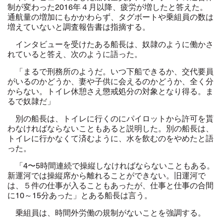
制が変わった2016年４月以降、疲労が増したと答えた。
通航量の増加にもかかわらず、タグボートや乗組員の数は
増えていないと調査報告書は指摘する。
インタビューを受けたある船長は、奴隷のように働かさ
れていると答え、次のように語った。
「まるで刑務所のようだ。いつ下船できるか、交代要員
がいるのかどうか、妻や子供に会えるのかどうか、全く分
からない。トイレ休憩さえ懲戒処分の対象となり得る。ま
るで奴隷だ」
別の船長は、トイレに行くのにパイロットから許可を貰
わなければならないこともあると説明した。別の船長は、
トイレに行かなくて済むように、水を飲むのをやめたと語
った。
「4〜5時間連続で操縦しなければならないこともある。
新運河では操縦席から離れることができない。旧運河で
は、５件の仕事が入ることもあったが、仕事と仕事の合間
に10～15分あった」とある船長は言う。
乗組員は、時間外労働の規制がないことを強調する。