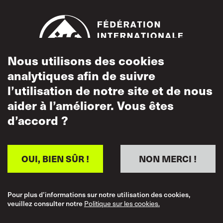
Nous utilisons des cookies
analytiques afin de suivre
l’utilisation de notre site et de nous
Footer
Accessibilité
aider à l’améliorer. Vous êtes
Conditions
d’accord ?
d’utilisation
Politique sur les
cookies
OUI, BIEN SÛR !
NON MERCI !
Utilisation acceptable
Politique de
Pour plus d’informations sur notre utilisation des cookies,
confidentialité
veuillez consulter notre
Politique sur les cookies.
Politique sur le