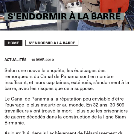
S’ENDORMIR À LA BARRE
Breadcrumb
S’ENDORMIR À LA BARRE
HOME
ACTUALITÉS
15 MAR 2019
Selon une nouvelle enquête, les équipages des
remorqueurs du Canal de Panama sont en nombre
insuffisant, et leurs capitaines, exténués, s’endorment à la
barre, avec les risques que cela suppose.
Le Canal de Panama a la réputation peu enviable d’être
l’ouvrage le plus meurtrier au monde. En 32 ans, 30 609
travailleurs y ont trouvé la mort – plus que les prisonniers
de guerre décédés dans la construction de la ligne Siam-
Birmanie.
Aujourd’hui, depuis l’achèvement de l’élargissement du