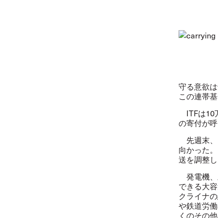
守る意欲は
この連帯基
ITFは1
の寄付が呼
先週末、I
向かった。
送を調整し
発電機、
できる大容
クライナの
や鉄道労働
くのその他