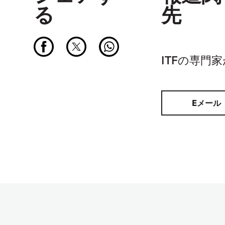
る
先
ITFの専門
Eメール