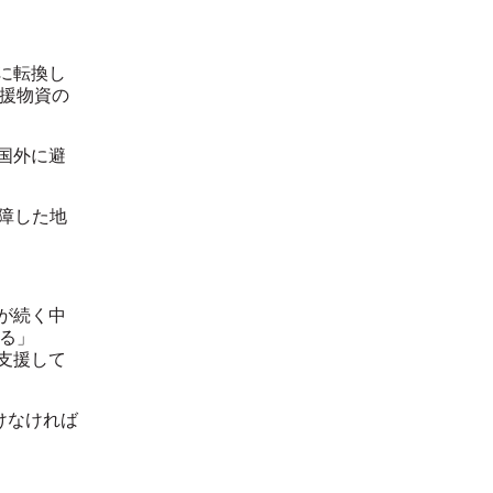
に
転換
し
援物資の
国外に避
障した地
が続く中
る」
支援して
けなければ