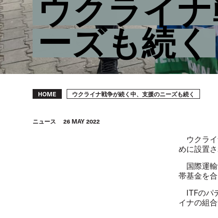
ウクライナ
ーズも続く
Breadcrumb
ウクライナ戦争が続く中、支援のニーズも続く
HOME
ニュース
26 MAY 2022
ウクライ
めに設置さ
国際運輸労
帯基金を合
ITFのパ
イナの組合