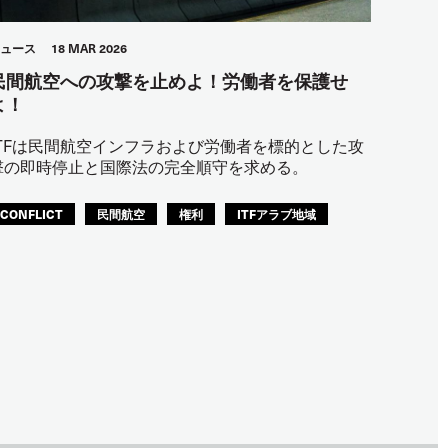
ュース
18 MAR 2026
民間航空への攻撃を止めよ！労働者を保護せ
よ！
ITFは民間航空インフラおよび労働者を標的とした攻
撃の即時停止と国際法の完全順守を求める。
CONFLICT
民間航空
権利
ITFアラブ地域