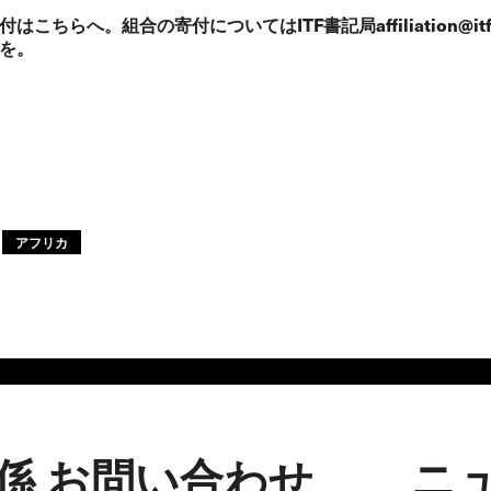
付は
こちら
へ。
組合の寄付についてはITF書記局
affiliation@it
を。
アフリカ
係 お問い合わせ
ニ