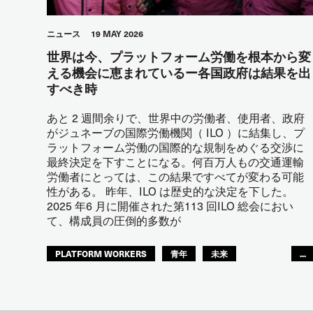
ニュース
19 MAY 2026
世界は今、プラットフォーム労働を根本から変
える機会に恵まれているー各国政府は結果を出
すべき時
あと 2 週間余りで、世界中の労働者、使用者、政府
がジュネーブの国際労働機関（ ILO ）に結集し、プ
ラットフォーム労働の国際的な規制をめぐる交渉に
最終決定を下すことになる。何百万人もの交通運輸
労働者にとっては、この結果ですべてが変わる可能
性がある。 昨年、ILO は歴史的な決定を下した。
2025 年6 月に開催された第113 回ILO 総会におい
て、構成員の圧倒的多数が
PLATFORM WORKERS
青年
未来
...
GLOBAL