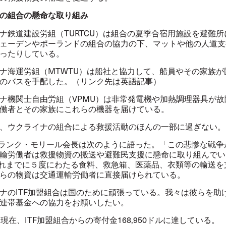
の組合の懸命な取り組み
鉄道建設労組（TURTCU）は組合の夏季合宿用施設を避難所
ェーデンやポーランドの組合の協力の下、マットや他の人道支
ったりしている。
海運労組（MTWTU）は船社と
協力
して、船員やその家族が
のバスを手配した。（リンク先は英語記事）
機関士自由労組（VPMU）は非常発電機や加熱調理器具が故
労働者とその家族にこれらの機器を届けている。
、ウクライナの組合による救援活動のほんの一部に過ぎない。
ランク・モリール会長は次のように語った。「この悲惨な戦争
輸労働者は救援物資の搬送や避難民支援に懸命に取り組んでい
これまでに５度にわたる食料、救急箱、医薬品、衣類等の輸送を
らの物資は交通運輸労働者に直接届けられている。
のITF加盟組合は国のために頑張っている。我々は彼らを助
連帯基金への協力をお願いしたい。
現在、ITF加盟組合からの寄付金168,950ドルに達している。