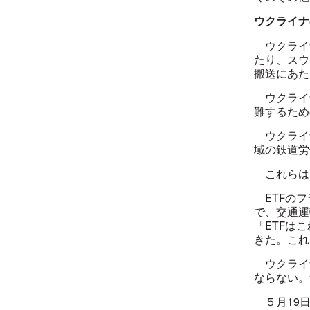
ウクライナ
ウクライナ
たり、スウ
搬送にあた
ウクライナ
難するため
ウクライナ
域の鉄道
これらは
ETFのフ
で、交通運
「ETFは
きた。これ
ウクライナ
ならない。
５月19日