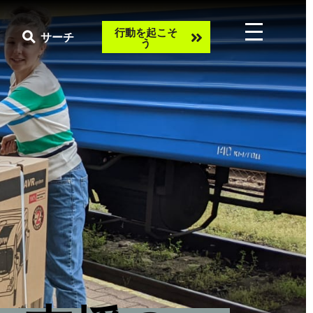
Take
行動を起こそ
サーチ
う
action