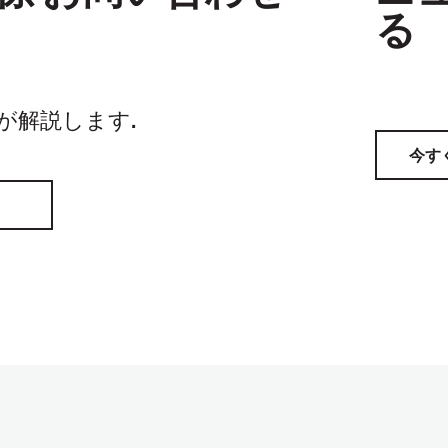
る
家が解説します.
今す