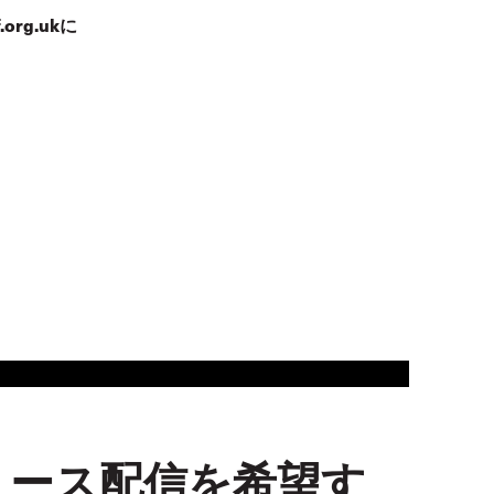
f.org.uk
に
ュース配信を希望す