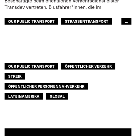
Beschäftigte beim öffentlichen Verkehrsdienstleister
Transdev vertreten. B usfahrer*innen, die im
OUR PUBLIC TRANSPORT
STRASSENTRANSPORT
...
ÖFFENTLICHER PERSONENNAHVERKEHR
LATEINAMERIKA
GLOBAL
OUR PUBLIC TRANSPORT
ÖFFENTLICHER VERKEHR
STREIK
ÖFFENTLICHER PERSONENNAHVERKEHR
LATEINAMERIKA
GLOBAL