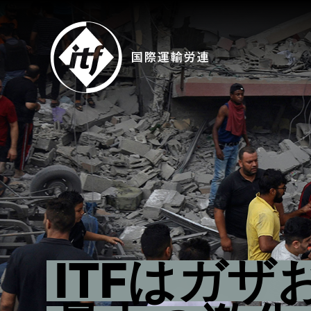
Skip
to
main
content
ITFはガ