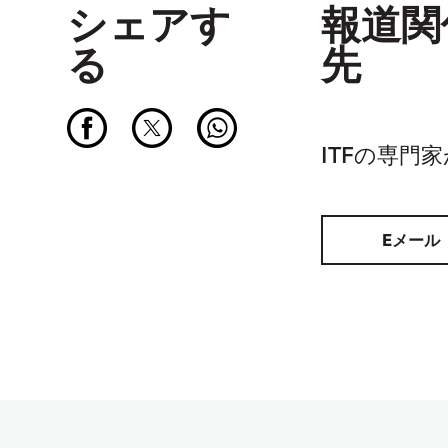
シェアす
報道関
る
先
ITFの専門
Eメール