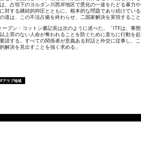
は、占領下のヨルダン川西岸地区で悪化の一途をたどる暴力や
に対する継続的抑圧とともに、根本的な問題であり続けている
の道は、この不法占拠を終わらせ、二国家解決を実現すること
ティーブン・コットン書記長は次のように述べた。「ITFは、事
以上罪のない人命が奪われることを防ぐために直ちに行動を起
要請する。すべての関係者が意義ある対話と外交に従事し、こ
的解決を見出すことを強く求める」
TFアラブ地域