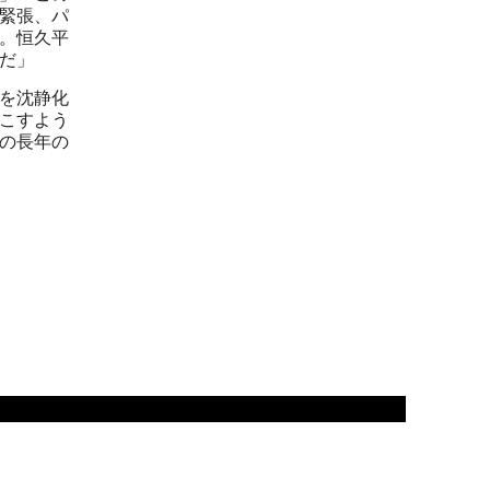
緊張、パ
。恒久平
だ」
態を沈静化
こすよう
の長年の