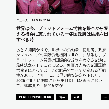
ニュース
19 MAY 2026
世界は今、プラットフォーム労働を根本から変
える機会に恵まれているー各国政府は結果を出
すべき時
あと 2 週間余りで、世界中の労働者、使用者、政府
がジュネーブの国際労働機関（ ILO ）に結集し、プ
ラットフォーム労働の国際的な規制をめぐる交渉に
最終決定を下すことになる。何百万人もの交通運輸
労働者にとっては、この結果ですべてが変わる可能
性がある。 昨年、ILO は歴史的な決定を下した。
2025 年6 月に開催された第113 回ILO 総会におい
て、構成員の圧倒的多数が
PLATFORM WORKERS
青年
未来
...
GLOBAL