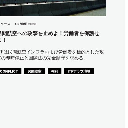
ュース
18 MAR 2026
民間航空への攻撃を止めよ！労働者を保護せ
よ！
ITFは民間航空インフラおよび労働者を標的とした攻
撃の即時停止と国際法の完全順守を求める。
CONFLICT
民間航空
権利
ITFアラブ地域