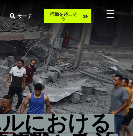
Take
行動を起こそ
サーチ
う
action
エルにおける