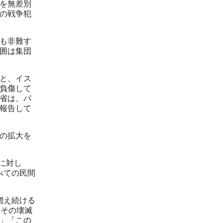
を無差別
の戦争犯
も非難す
囲は集団
と、イス
負傷して
省は、パ
報告して
の拡大を
に対し
べての民間
増え続ける
とその壊滅
」「この