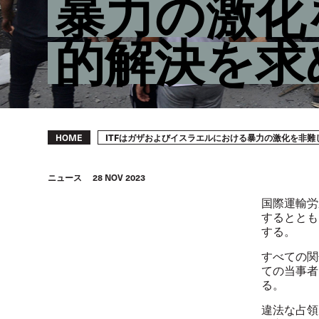
暴力の激化
的解決を求
Breadcrumb
ITFはガザおよびイスラエルにおける暴力の激化を非
HOME
ニュース
28 NOV 2023
国際運輸労
するととも
する。
すべての関
ての当事者
る。
違法な占領