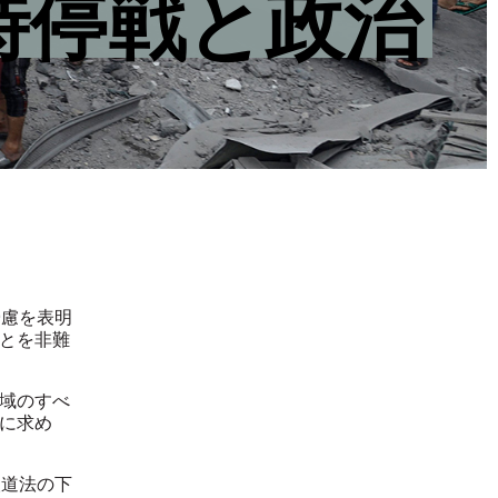
時停戦と政治
憂慮を表明
とを非難
域のすべ
に求め
人道法の下