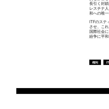
長引く封鎖
レスチナ人
和への唯一
ITFのス
させ、これ
国際社会に
紛争に平和
権利
I