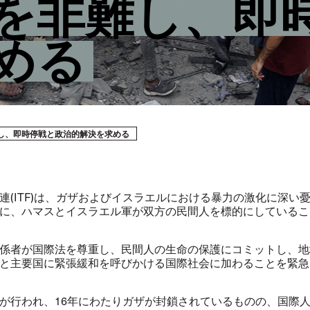
を非難し、即
める
難し、即時停戦と政治的解決を求める
連(ITF)は、ガザおよびイスラエルにおける暴力の激化に深い
に、ハマスとイスラエル軍が双方の民間人を標的にしているこ
係者が国際法を尊重し、民間人の生命の保護にコミットし、地
と主要国に緊張緩和を呼びかける国際社会に加わることを緊急
が行われ、16年にわたりガザが封鎖されているものの、国際