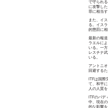
で守られる
に攻撃した
罪に相当す
また、イス
る。イスラ
的懲罰に相
最新の報道
ラエルによ
いる。一方
レスチナ武
いる。
アントニオ
回避するため
ITFは国
て、和平に
人の人質を
ITFのパ
中、現在の
的な影響を