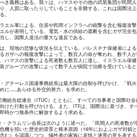
べき義務はある。我々は、ハマスやその他の武装集団が民間人
り、人質に取ったりしていることを非難する。これは国際法上
る。
ラエル軍による、住居や民間インフラへの砲撃を含む報復攻撃
エルが表明している、電気・水の供給の遮断を含むガザ完全包
当し、国際人道法の重大な違反である。
は、現地の悲惨な状況を伝えている。パレスチナ保健省による
るガザへの報復攻撃によって、数百人の命が奪われ、数千人が
、ハマスの攻撃による死者数も数百人に達し、イスラエル保健
装グループの攻撃によって数千人が病院で治療を受けていると
・グテーレス国連事務総長は最大限の自制を呼びかけ、「戦火
に......あらゆる外交的努力」を求めた。
際労働組合総連合（ITUC）とともに、すべての当事者と国際社会
向けた行動を呼びかける。また、ITFは、国際法に基づき、す
即時かつ無条件に解放するよう求める。
ディ・クラムリン会長は次のように述べた。「民間人の死者数が
危機を招いた歴史的背景と根本原因（16年におよぶガザ封鎖
含む）を認識しつつ、犠牲者の家族に哀悼と連帯の意を表する