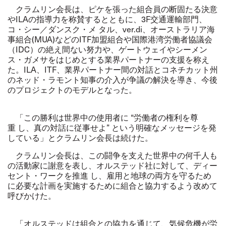
クラムリン会長は、ピケを張った組合員の断固たる決意
や
ILA
の指導力を称賛するとともに、
3F
交通運輸部門、
コ・シー／ダンスク・メ タル、
ver.di
、オーストラリア海
事組合
(MUA)
などの
ITF
加盟組合や国際港湾労働者協議会
（
IDC
）の絶え間ない努力や、ゲートウェイやシーメン
ス・ガメサをはじめとする業界パートナーの支援を称え
た。
ILA
、
ITF
、業界パートナー間の対話とコネチカット州
のネッド・ラモント知事の介入が争議の解決を導き、今後
のプロジェクトのモデルとなった。
「この勝利は世界中の使用者に “労働者の権利を尊
重 し、真の対話に従事せよ” という明確なメッセージを発
している」とクラムリン会長は続けた。
クラムリン会長は、この闘争を支えた世界中の何千人も
の活動家に謝意を表し、オルステッド社に対して、ディー
セント・ワークを推進 し、雇用と地球の両方を守るため
に必要な計画を実施するために組合と協力するよう改めて
呼びかけた。
「オルステッドは組合との協力を通じて、気候危機が労