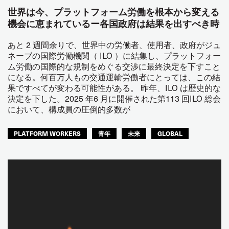
世界は今、プラットフォーム労働を根本から変える
機会に恵まれているー各国政府は結果を出すべき時
あと 2 週間余りで、世界中の労働者、使用者、政府がジュ
ネーブの国際労働機関（ ILO ）に結集し、プラットフォー
ム労働の国際的な規制をめぐる交渉に最終決定を下すこと
になる。何百万人もの交通運輸労働者にとっては、この結
果ですべてが変わる可能性がある。 昨年、ILO は歴史的な
決定を下した。2025 年6 月に開催された第113 回ILO 総会
において、構成員の圧倒的多数が
PLATFORM WORKERS
青年
未来
GLOBAL