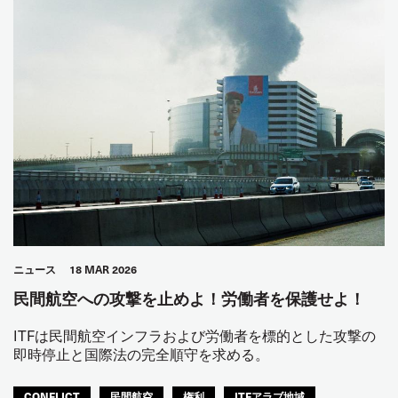
ニュース
18 MAR 2026
民間航空への攻撃を止めよ！労働者を保護せよ！
ITFは民間航空インフラおよび労働者を標的とした攻撃の
即時停止と国際法の完全順守を求める。
CONFLICT
民間航空
権利
ITFアラブ地域