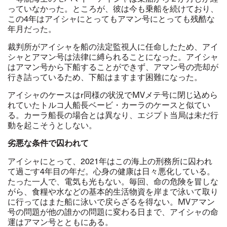
っていなかった。ところが、彼は今も乗船を続けており、
この4年はアイシャにとってもアマン号にとっても残酷な
年月だった。
裁判所がアイシャを船の法定監視人に任命したため、アイ
シャとアマン号は法律に縛られることになった。アイシャ
はアマン号から下船することができず、アマン号の売却が
行き詰っているため、下船はますます困難になった。
アイシャのケースは
r同様の状況でMVメテ号に閉じ込めら
れていた
トルコ人船長ベービ・カーラのケースと似てい
る。カーラ船長の場合とは異なり、エジプト当局は未だ行
動を起こそうとしない。
劣悪な条件で囚われて
アイシャにとって、
2021
年はこの海上の刑務所に囚われ
て過ごす
4
年目の年だ。心身の健康は日々悪化している。
たった一人で、電気も光もない。毎回、命の危険を冒しな
がら、食糧や水などの基本的生活物資を岸まで泳いて取り
に行ってはまた船に泳いで戻らざるを得ない。
MV
アマン
号の問題が他の誰かの問題に変わる日まで、アイシャの命
運はアマン号とともにある。