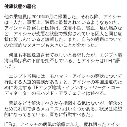
健康状態の悪化
他の乗組員は
2019
年
9
月に帰国した。それ以降、アイシャ
は一人だ。
事実上、独房に監禁されているようなものだ。
アイシャを診察した医師は、栄養不良、貧血、足の痛みな
ど、アイシャが劣悪な状態で投獄されている囚人と同じ症
状に苦しんでいると診断した。また、自らの処遇について
の
心理的なダメージも大きいことが分かった。
「何度も本国送還させて欲しいと要求したが、エジプト港
湾当局は私の下船を拒否している」とアイシャはITFに語
った。
「エジプト当局には、モハマド・アイシャの窮状について
行動する人道的義務がある」と、アイシャの本国送還のた
めに奔走するITFアラブ地域・イランネットワーク・コー
ディネーターのモハメド・アラチェティは述べる。
「問題をどう解決すべきかを指図する気はないが、解決の
ために利用できるメカニズムはいくつかある。状況は絶望
的になってきている。直ちに行動すべきだ」
ITF
は、アイシャの病気の治療に加え、疲れ切ったアイシ