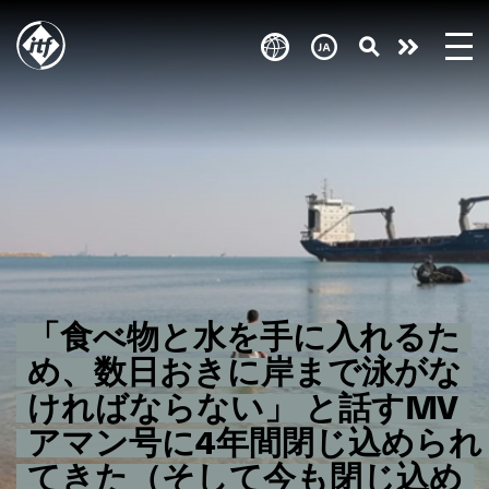
Skip
to
Take
main
content
action
「食べ物と水を手に入れるた
め、数日おきに岸まで泳がな
ければならない」 と話すMV
アマン号に4年間閉じ込められ
てきた（そして今も閉じ込め