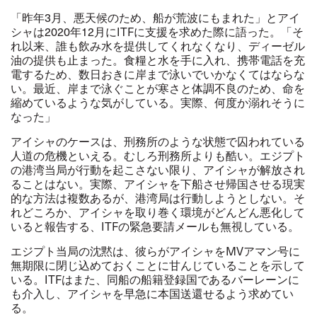
「昨年3月、悪天候のため、船が荒波にもまれた」とアイ
シャは2020年12月にITFに支援を求めた際に語った。
「そ
れ以来、誰も飲み水を提供してくれなくなり、ディーゼル
油の提供も止まった。食糧と水を手に入れ、携帯電話を充
電するため、数日おきに岸まで泳いでいかなくてはならな
い。最近、岸まで泳ぐことが寒さと体調不良のため、命を
縮めているような気がしている。実際、何度か溺れそうに
なった」
アイシャのケースは
、刑務所のような状態で囚われている
人道の危機といえる。むしろ刑務所よりも酷い。エジプト
の港湾当局が行動を起こさない限り、アイシャが解放され
ることはない。
実際、アイシャを下船させ帰国させる現実
的な方法は複数あるが、港湾局は行動しようとしない。そ
れどころか、アイシャを取り巻く環境がどんどん悪化して
いると報告する、ITFの緊急要請メールも無視している。
エジプト当局の沈黙は、彼らがアイシャを
MV
アマン号に
無期限に閉じ込めておくことに甘んじていることを示して
いる。
ITF
はまた、同船の船籍登録国であるバーレーンに
も介入し、アイシャを早急に本国送還せるよう求めてい
る。