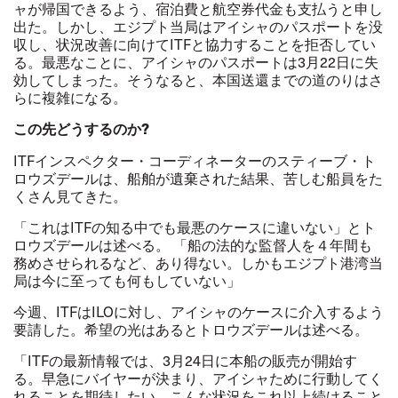
ャが帰国できるよう、宿泊費と航空券代金も支払うと申し
出た。しかし、エジプト当局はアイシャのパスポートを没
収し、状況改善に向けて
ITF
と協力することを拒否してい
る。最悪なことに、アイシャのパスポートは
3
月
22
日に失
効してしまった。そうなると、本国送還までの道のりはさ
らに複雑になる。
この先どうするのか?
ITF
インスペクター・コーディネーターのスティーブ・ト
ロウズデールは、船舶が遺棄された結果、苦しむ船員をた
くさん見てきた。
「これは
ITF
の知る中でも最悪のケースに違いない」とト
ロウズデールは述べる。 「船の法的な監督人を４年間も
務めさせられるなど、あり得ない。
しかもエジプト港湾当
局は今に至っても何もしていない」
今週、ITFはILOに対し、アイシャのケースに介入するよう
要請した。希望の光はあるとトロウズデールは述べる。
「
ITF
の最新情報では、
3
月
24
日に本船の販売が開始す
る。早急にバイヤー
が
決まり、アイシャために行動してく
れることを期待したい。こんな状況をこれ以上続けること