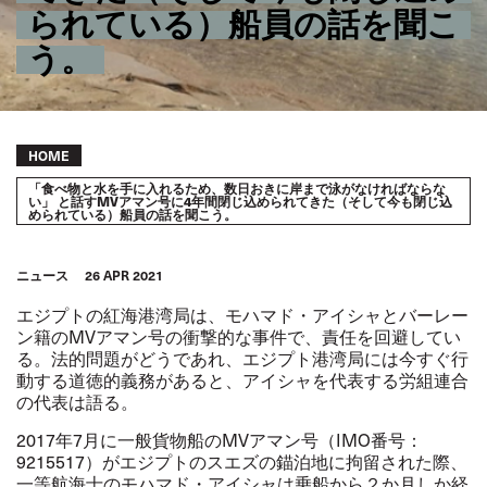
られている）船員の話を聞こ
う。
Breadcrumb
HOME
「食べ物と水を手に入れるため、数日おきに岸まで泳がなければならな
い」 と話すMVアマン号に4年間閉じ込められてきた（そして今も閉じ込
められている）船員の話を聞こう。
ニュース
26 APR 2021
エジプトの紅海港湾局は、モハマド・アイシャとバーレー
ン籍のMVアマン号の衝撃的な事件で、責任を回避してい
る。法的問題がどうであれ、エジプト港湾局には今すぐ行
動する道徳的義務があると、アイシャを代表する労組連合
の代表は語る。
2017
年7月に一般貨物船のMVアマン号（IMO番号：
9215517）がエジプトのスエズの錨泊地に拘留された際、
一等航海士のモハマド・アイシャは乗船から２か月しか経