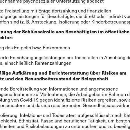
uchnahme psychosozialer Unterstützung abdeckt
e Freistellung mit Entgeltfortzahlung und finanziellen
digungsleistungen für Beschäftigte, die direkt oder indirekt vo
offen sind (z. B. Ansteckung, Isolierung oder Kinderbetreuungsp
nung der Schlüsselrolle von Beschäftigten im öffentliche
ektor:
ng des Entgelts bzw. Einkommens
erte Entschädigungsleistungen bei Todesfällen in Ausübung d
s, einschließlich Rentenzahlungen
äßige Aufklärung und Berichterstattung über Risiken am
atz und den Gesundheitszustand der Belegschaft
de Bereitstellung von Informationen und angemessene
ngsmaßnahmen zu Maßnahmen, die Arbeitgeber im Rahmen d
ung von Covid-19 gegen identifizierte Risiken ergreifen, sowi
ionsmustern und daraus resultierenden Gesundheitsauswirku
solierung, Infektions- und Todesraten, aufgeschlüsselt nach Ka
chlecht, Ethnizität, Rasse und beruflicher Tätigkeit, um beste
hheiten und Risikobelastungen zu untersuchen und zu beseiti