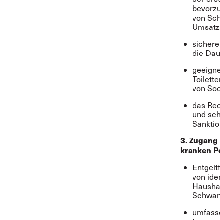
bevorzu
von Sch
Umsatz
sichere
die Dau
geeigne
Toilett
von Soc
das Rec
und sch
Sankti
3. Zugang
kranken P
Entgelt
von iden
Haushal
Schwan
umfasse