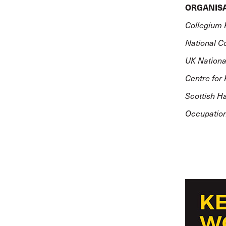
ORGANISA
Collegium 
National C
UK Nationa
Centre for
Scottish H
Occupation