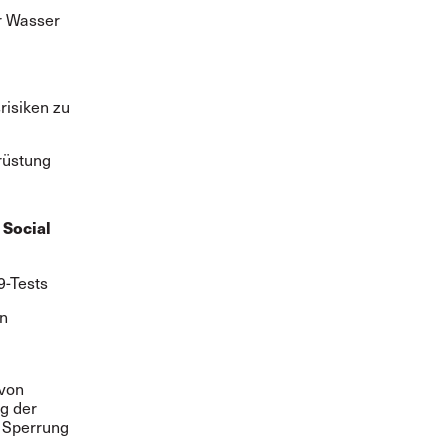
r Wasser
risiken zu
rüstung
 Social
9-Tests
in
 von
ng der
, Sperrung