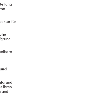
tellung
von
sektor für
iche
fgrund
ttelbare
 und
aufgrund
r ihres
n und