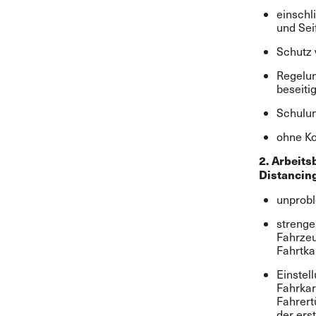
einschl
und Sei
Schutz 
Regelun
beseiti
Schulun
ohne Ko
2. Arbeit
Distancin
unprobl
strenge
Fahrzeu
Fahrtka
Einstel
Fahrkar
Fahrert
der ers