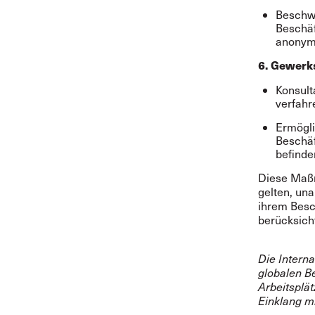
Beschwe
Beschäf
anonym
6. Gewerk
Konsult
verfahr
Ermögli
Beschäf
befinde
Diese Maßn
gelten, un
ihrem Besc
berücksich
Die Interna
globalen B
Arbeitsplät
Einklang m