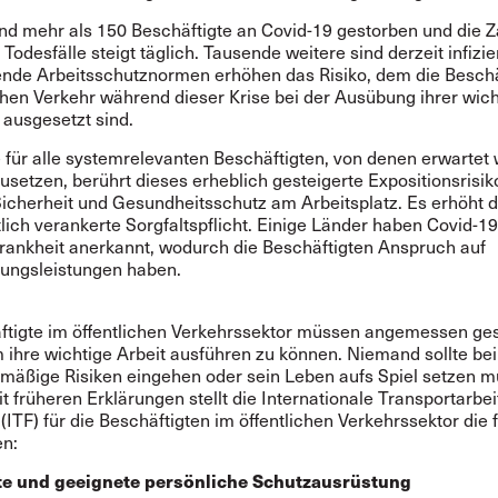
ind mehr als 150 Beschäftigte an Covid-19 gestorben und die Z
 Todesfälle steigt täglich.
Tausende weitere sind derzeit infizier
nde Arbeitsschutznormen erhöhen das Risiko, dem die Beschä
chen Verkehr während dieser Krise bei der Ausübung ihrer wic
 ausgesetzt sind.
e für alle systemrelevanten Beschäftigten, von denen erwartet w
zusetzen, berührt dieses erheblich gesteigerte Expositionsrisiko
Sicherheit und Gesundheitsschutz am Arbeitsplatz. Es erhöht d
lich verankerte Sorgfaltspflicht.
Einige Länder haben Covid-19
krankheit anerkannt, wodurch die Beschäftigten Anspruch auf
ungsleistungen haben.
ftigte im öffentlichen Verkehrssektor müssen angemessen ge
 ihre wichtige Arbeit ausführen zu können. Niemand sollte bei
rmäßige Risiken eingehen oder sein Leben aufs Spiel setzen m
t früheren Erklärungen stellt die Internationale Transportarbei
(ITF) für die Beschäftigten im öffentlichen Verkehrssektor die
n:
te und geeignete persönliche Schutzausrüstung