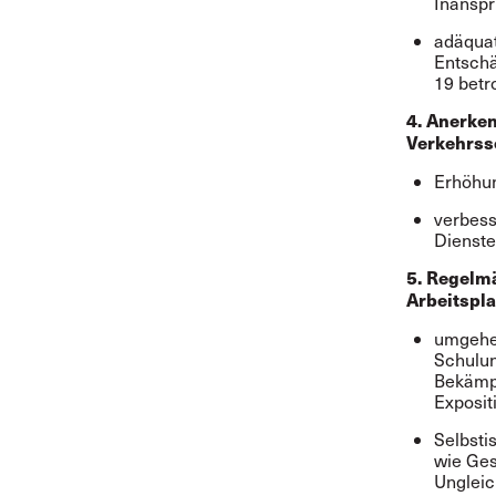
Inanspr
adäquat
Entschä
19 betr
4. Anerken
Verkehrss
Erhöhu
verbess
Dienste
5. Regelm
Arbeitspl
umgehen
Schulu
Bekämpf
Exposit
Selbsti
wie Ges
Ungleic