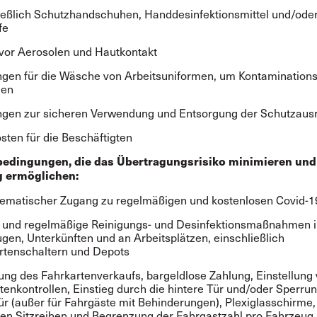
ießlich Schutzhandschuhen, Handdesinfektionsmittel und/ode
fe
vor Aerosolen und Hautkontakt
gen für die Wäsche von Arbeitsuniformen, um Kontaminations
gen
gen zur sicheren Verwendung und Entsorgung der Schutzaus
sten für die Beschäftigten
sbedingungen, die das Übertragungsrisiko minimieren und
g ermöglichen:
ematischer Zugang zu regelmäßigen und kostenlosen Covid-1
 und regelmäßige Reinigungs- und Desinfektionsmaßnahmen 
gen, Unterkünften und an Arbeitsplätzen, einschließlich
rtenschaltern und Depots
lung des Fahrkartenverkaufs, bargeldlose Zahlung, Einstellung
tenkontrollen, Einstieg durch die hintere Tür und/oder Sperru
ür (außer für Fahrgäste mit Behinderungen), Plexiglasschirme
ten Sitzreihen und Begrenzung der Fahrgastzahl pro Fahrzeug,