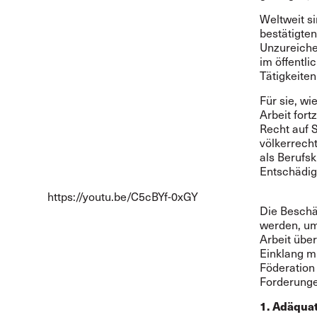
Weltweit s
bestätigten
Unzureiche
im öffentli
Tätigkeiten
Für sie, wi
Arbeit fort
Recht auf 
völkerrecht
als Berufs
Entschädig
https://youtu.be/C5cBYf-0xGY
Die Beschä
werden, um
Arbeit übe
Einklang mi
Föderation 
Forderunge
1. Adäqua