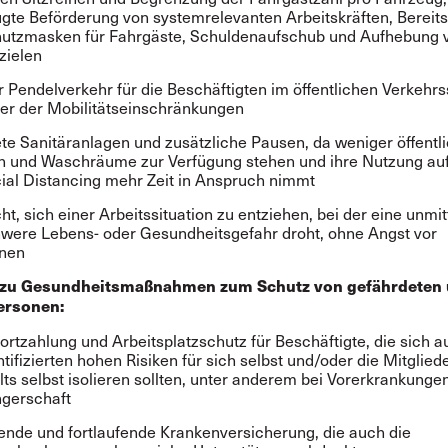
gte Beförderung von systemrelevanten Arbeitskräften, Bereits
utzmasken für Fahrgäste, Schuldenaufschub und Aufhebung 
zielen
r Pendelverkehr für die Beschäftigten im öffentlichen Verkehrs
er der Mobilitätseinschränkungen
te Sanitäranlagen und zusätzliche Pausen, da weniger öffentl
en und Waschräume zur Verfügung stehen und ihre Nutzung au
ial Distancing mehr Zeit in Anspruch nimmt
ht, sich einer Arbeitssituation zu entziehen, bei der eine unmi
were Lebens- oder Gesundheitsgefahr droht, ohne Angst vor
onen
 zu Gesundheitsmaßnahmen zum Schutz von gefährdeten
ersonen:
fortzahlung und Arbeitsplatzschutz für Beschäftigte, die sich 
tifizierten hohen Risiken für sich selbst und/oder die Mitgliede
ts selbst isolieren sollten, unter anderem bei Vorerkrankunge
gerschaft
nde und fortlaufende Krankenversicherung, die auch die