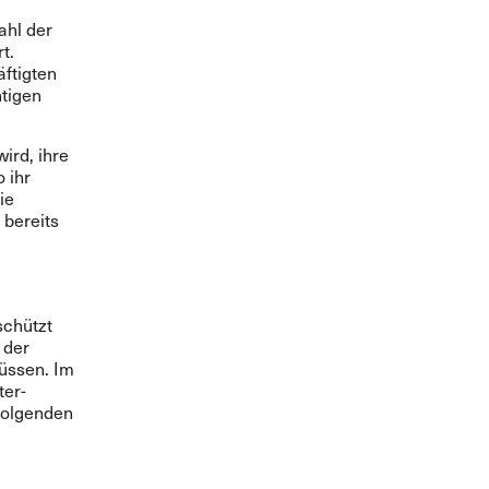
ahl der
t.
ftigten
htigen
ird, ihre
 ihr
ie
 bereits
schützt
 der
üssen. Im
ter-
 folgenden