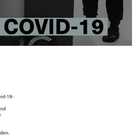
 COVID-19
vid-19-
und
e
rden.