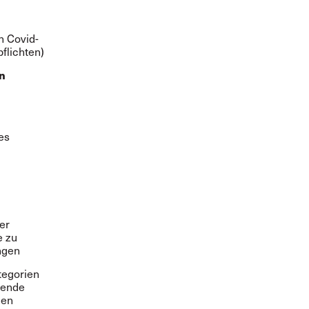
n Covid-
flichten)
n
es
er
e zu
ngen
tegorien
hende
gen