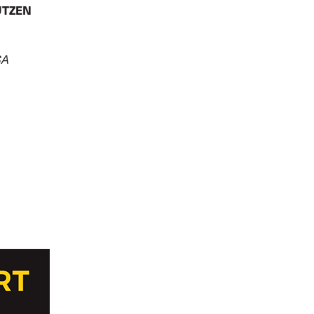
ÜTZEN
SA