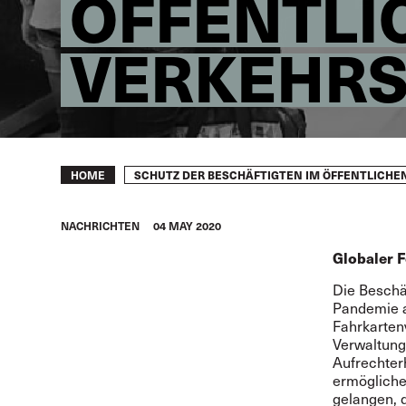
ÖFFENTLI
VERKEHRS
Breadcrumb
SCHUTZ DER BESCHÄFTIGTEN IM ÖFFENTLICHEN
HOME
NACHRICHTEN
04 MAY 2020
Globaler 
Die Beschä
Pandemie a
Fahrkarten
Verwaltungs
Aufrechter
ermögliche
gelangen, 