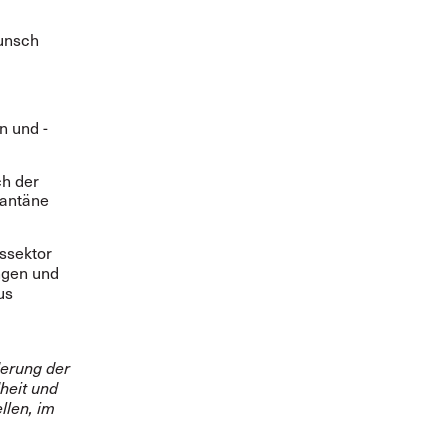
unsch
n und -
ch der
rantäne
ssektor
ngen und
us
derung der
heit und
llen, im