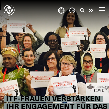
Skip
to
Engagie
main
content
euch!
ITF-FRAUEN VERSTÄRKEN
IHR ENGAGEMENT FÜR DAS