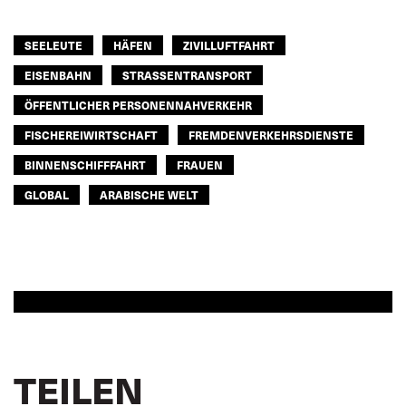
SEELEUTE
HÄFEN
ZIVILLUFTFAHRT
EISENBAHN
STRASSENTRANSPORT
ÖFFENTLICHER PERSONENNAHVERKEHR
FISCHEREIWIRTSCHAFT
FREMDENVERKEHRSDIENSTE
BINNENSCHIFFFAHRT
FRAUEN
GLOBAL
ARABISCHE WELT
TEILEN