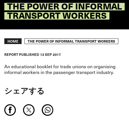
THE POWER OF INFORMAL
TRANSPORT WORKERS
Breadcrumb
THE POWER OF INFORMAL TRANSPORT WORKERS
HOME
REPORT
PUBLISHED
13 SEP 2017
An educational booklet for trade unions on organising
informal workers in the passenger transport industry.
シェアする