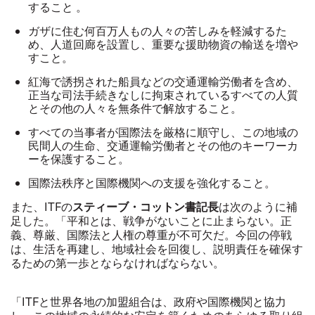
すること 。
ガザに住む何百万人もの人々の苦しみを軽減するた
め、人道回廊を設置し、重要な援助物資の輸送を増や
すこと。
紅海で誘拐された船員などの交通運輸労働者を含め、
正当な司法手続きなしに拘束されているすべての人質
とその他の人々を無条件で解放すること。
すべての当事者が国際法を厳格に順守し、この地域の
民間人の生命、交通運輸労働者とその他のキーワーカ
ーを保護すること。
国際法秩序と国際機関への支援を強化すること。
スティーブ・コットン書記長
また、
ITF
の
は次のように補
足した。「平和とは、戦争がないことに止まらない。正
義、尊厳、国際法と人権の尊重が不可欠だ。今回の停戦
は、生活を再建し、地域社会を回復し、説明責任を確保す
るための第一歩とならなければならない。
「
ITF
と世界各地の加盟組合は、政府や国際機関と協力