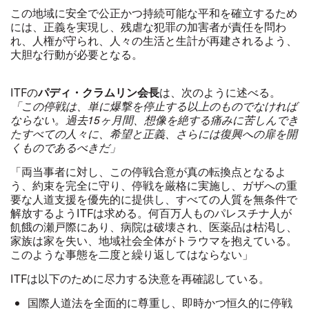
この地域に安全で公正かつ持続可能な平和を確立するため
には、正義を実現し、残虐な犯罪の加害者が責任を問わ
れ、人権が守られ、人々の生活と生計が再建されるよう、
大胆な行動が必要となる。
パディ・クラムリン会長
ITF
の
は、次のように述べる。
「この停戦は、単に爆撃を停止する以上のものでなければ
ならない。過去
15
ヶ月間、想像を絶する痛みに苦しんでき
たすべての人々に、希望と正義、さらには復興への扉を開
くものであるべきだ」
「両当事者に対し、この停戦合意が真の転換点となるよ
う、約束を完全に守り、停戦を厳格に実施し、ガザへの重
要な人道支援を優先的に提供し、すべての人質を無条件で
解放するよう
ITF
は求める。何百万人ものパレスチナ人が
飢餓の瀬戸際にあり、病院は破壊され、医薬品は枯渇し、
家族は家を失い、地域社会全体がトラウマを抱えている。
このような事態を二度と繰り返してはならない」
ITF
は以下のために尽力する決意を再確認している。
国際人道法を全面的に尊重し、即時かつ恒久的に停戦