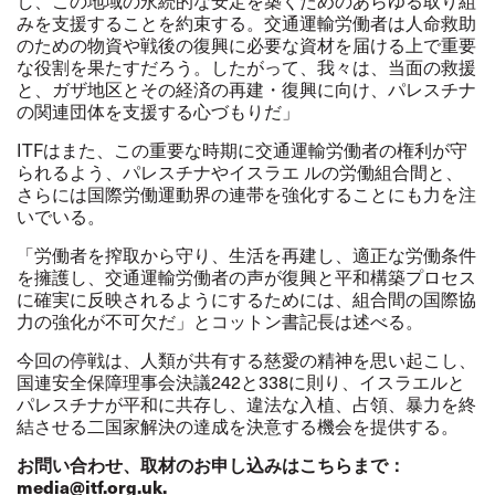
し、この地域の永続的な安定を築くためのあらゆる取り組
みを支援することを約束する。交通運輸労働者は人命救助
のための物資や戦後の復興に必要な資材を届ける上で重要
な役割を果たすだろう。したがって、我々は、当面の救援
と、ガザ地区とその経済の再建・復興に向け、パレスチナ
の関連団体を支援する心づもりだ」
ITF
はまた、この重要な時期に交通運輸労働者の権利が守
られるよう、パレスチナやイスラエ ルの労働組合間と、
さらには国際労働運動界の連帯を強化することにも力を注
いでいる。
「労働者を搾取から守り、生活を再建し、適正な労働条件
を擁護し、交通運輸労働者の声が復興と平和構築プロセス
に確実に反映されるようにするためには、組合間の国際協
力の強化が不可欠だ」とコットン書記長は述べる。
今回の停戦は、人類が共有する慈愛の精神を思い起こし、
国連安全保障理事会決議
242
と
338
に則り、イスラエルと
パレスチナが平和に共存し、違法な入植、占領、暴力を終
結させる二国家解決の達成を決意する機会を提供する。
お問い合わせ、取材のお申し込みはこちらまで：
media@itf.org.uk
.