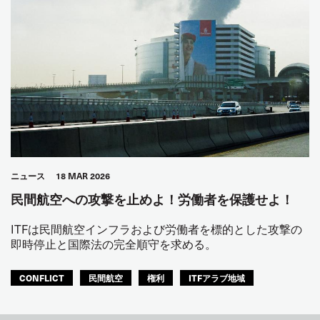
ニュース
18 MAR 2026
民間航空への攻撃を止めよ！労働者を保護せよ！
ITFは民間航空インフラおよび労働者を標的とした攻撃の
即時停止と国際法の完全順守を求める。
CONFLICT
民間航空
権利
ITFアラブ地域