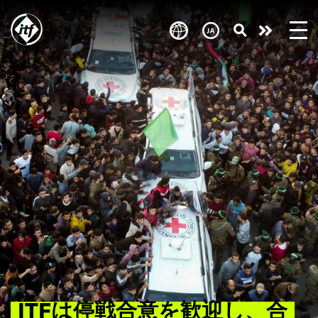
Skip
to
Take
main
content
action
ITFは停戦合意を歓迎し、合