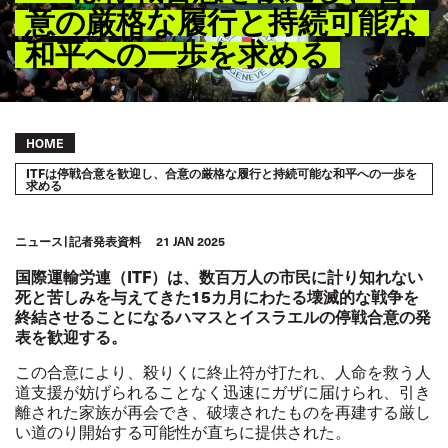
意の厳格な履行と持続可能な
和平への一歩を求める
Breadcrumb
HOME
ITFは停戦合意を歓迎し、合意の厳格な履行と持続可能な和平への一歩を
求める
ニュース
記者発表資料
21 JAN 2025
国際運輸労連（ITF）は、数百万人の市民に計り知れない
死と苦しみを与えてきた15カ月にわたる壊滅的な戦争を
終結させることになるハマスとイスラエルの停戦合意の発
表を歓迎する。
この合意により、殺りくに終止符が打たれ、人命を救う人
道支援が妨げられることなく迅速にガザに届けられ、引き
離された家族が再会でき、破壊されたものを再建する厳し
い道のり開始する可能性が直ちに提供された。