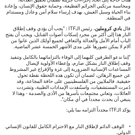
ومحاسبة مرتكبي الجرائم الفظيعة، وحماية حقوق الإنسان، وإعادة
بناء الحياة وسبل العيش، بهدف إرساء سلام آمن وعادل ومستدام
في المنطقة.
بادي كروملين
قال
، رئيس الـITF : "يجب أن يؤدي وقف إطلاق
النار هذا إلى أكثر من مجرد إسكات أصوات القنابل، ويجب أن يفتح
الباب أمام الأمل والعدالة والتعافي لجميع أولئك الذين عانوا من
آلام لا يمكن تصورها على مدى الأشهر الخمسة عشر الماضية.
"إننا ندعو الطرفين كليهما إلى الوفاء بالتزاماتهما بالكامل وتنفيذ
وقف إطلاق النار بشكل صارم، وإعطاء الأولوية لإيصال
المساعدات الإنسانية الضرورية إلى غزة والإفراج غير المشروط
عن جميع الرهائن، لضمان أن تكون هذه اللحظة نقطة تحول
حقيقية. فالملايين من الفلسطينيين على حافة المجاعة، وقد
دُمرت المستشفيات، واستُنفدت الإمدادات الطبية، وتشردت
العائلات، وتعاني مجتمعات بأسرها من الأذى والصدمة - وهذا لا
ينبغي أن يحدث مجدداً في أي مكان".
يؤكد الـITF مجدداً التزامه بما يلي:
• الوقف الدائم لإطلاق النار مع الاحترام الكامل للقانون الإنساني
الدولي.