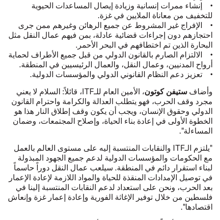
• إنشاء ممرات إنسانية وزيادة إيصال المساعدات الحيوية
للتخفيف من معاناة الملايين في غزة.
• الإفراج غير المشروط عن جميع الرهائن وغيرهم ممن جرى
احتجازهم دون إجراءات قضائية عادلة، بمن فيهم عمال النقل مثل
البحارة الذين تم اختطافهم في البحر الأحمر.
• الالتزام الصارم بالقانون الدولي من قبل جميع الأطراف لحماية
أرواح المدنيين، وعمال النقل، والعمال الرئيسيين في المنطقة.
• تعزيز دعم النظام القانوني الدولي والمؤسسات الدولية.
ستيفن كوتون
وأضاف
، الأمين العام للـITF، قائلاً: السلام لا يعني
مجرد وقف الحرب، فهو يتطلب العدالة والكرامة واحترام القانون
الدولي وحقوق الإنسان، ويجب أن يكون وقف إطلاق النار هذا هو
الخطوة الأولى في إعادة بناء الحياة، وإصلاح المجتمعات، وضمان
المساءلة".
"يلتزم الـITF والنقابات المنتسبة إليه على مستوى العالم بالعمل
مع الحكومات والمؤسسات الدولية لدعم جميع الجهود المبذولة
لبناء استقرار دائم في المنطقة. سيلعب عمال النقل دوراً حاسماً
في توصيل الإمدادات المنقذة للحياة والمواد اللازمة لإعادة الإعمار
بعد الحرب، ونحن على استعداد لدعم النقابات المنتسبة إلينا في
فلسطين من خلال توفير الإغاثة الفورية وإعادة إعمار غزة وإنعاش
اقتصادها".