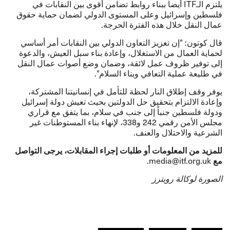
يلتزم الـITF أيضاً ببناء روابط تضامن أقوى بين النقابات في
فلسطين وإسرائيل وعلى المستوى الدولي لضمان حماية حقوق
عمال النقل خلال هذه الفترة الحرجة.
قال كوتون: "إن تعزيز التعاون الدولي بين النقابات أمر أساسي
لحماية العمال من الاستغلال، وإعادة بناء سبل العيش، والدعوة
إلى توفير ظروف عمل لائقة، وضمان وضع أصوات عمال النقل
في طليعة عملية التعافي وبناء السلام".
يوفر وقف إطلاق النار لحظة للتأمل في إنسانيتنا المشتركة،
وإعادة الالتزام بتحقيق حل الدولتين بحيث تعيش دولة إسرائيل
ودولة فلسطين جنباً إلى جنب في سلام، بما يتفق مع قراري
مجلس الأمن رقمي 242 و338، لإنهاء بناء المستوطنات غير
الشرعية والاحتلال والعنف.
للمزيد من المعلومات أو طلبات إجراء المقابلات، يرجى التواصل
مع
.
media@itf.org.uk
الصورة لوكالة رويترز