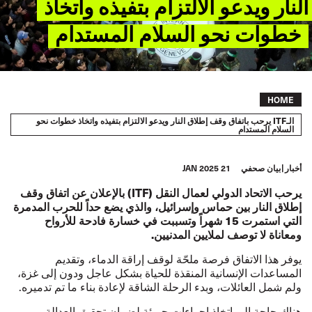
النار ويدعو الالتزام بتفيذه واتخاذ
خطوات نحو السلام المستدام
Breadcrumb
HOME
الـITF يرحب باتفاق وقف إطلاق النار ويدعو الالتزام بتفيذه واتخاذ خطوات نحو
السلام المستدام
أخبار
بيان صحفي
21 JAN 2025
يرحب الاتحاد الدولي لعمال النقل (ITF) بالإعلان عن اتفاق وقف
إطلاق النار بين حماس وإسرائيل، والذي يضع حداً للحرب المدمرة
التي استمرت 15 شهراً وتسببت في خسارة فادحة للأرواح
ومعاناة لا توصف لملايين المدنيين.
يوفر هذا الاتفاق فرصة ملحّة لوقف إراقة الدماء، وتقديم
المساعدات الإنسانية المنقذة للحياة بشكل عاجل ودون إلى غزة،
ولم شمل العائلات، وبدء الرحلة الشاقة لإعادة بناء ما تم تدميره.
هناك حاجة إلى اتخاذ إجراءات جريئة لضمان تحقيق العدالة،