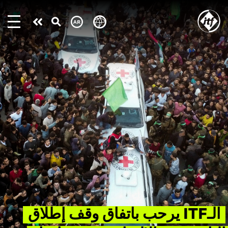
Skip
to
Take
main
content
action
الـITF يرحب باتفاق وقف إطلاق