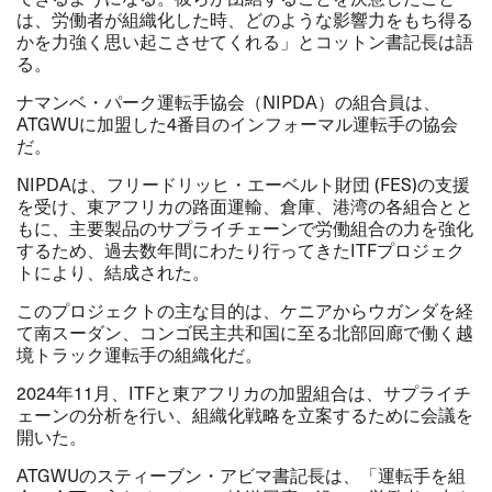
は、労働者が組織化した時、どのような影響力をもち得る
かを力強く思い起こさせてくれる」とコットン書記長は語
る。
ナマンベ・パーク運転手協会（
NIPDA
）の組合員は、
ATGWU
に加盟した
4
番目のインフォーマル運転手の協会
だ。
NIPDA
は、フリードリッヒ・エーベルト財団
(FES)
の支援
を受け、東アフリカの路面運輸、倉庫、港湾の各組合とと
もに、主要製品のサプライチェーンで労働組合の力を強化
するため、過去数年間にわたり行ってきた
ITF
プロジェク
トにより、結成された。
このプロジェクトの主な目的は、ケニアからウガンダを経
て南スーダン、コンゴ民主共和国に至る北部回廊で働く越
境トラック運転手の組織化だ。
2024
年
11
月、
ITF
と東アフリカの加盟組合は、サプライチ
ェーンの分析を行い、組織化戦略を立案するために会議を
開いた。
ATGWU
のスティーブン・アビマ書記長は、「運転手を組