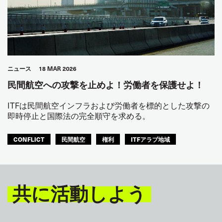
ニュース
18 MAR 2026
民間航空への攻撃を止めよ！労働者を保護せよ！
ITFは民間航空インフラおよび労働者を標的とした攻撃の
即時停止と国際法の完全順守を求める。
CONFLICT
民間航空
権利
ITFアラブ地域
共に活動しよう