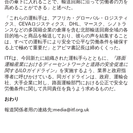
合の傘下に入れることで、輸送回廊に沿って労働者の力を
高めることができる」と述べた。
「これらの運転手は、アフリカ・グローバル・ロジスティ
クス、
CEVA
ロジスティクス、
DHL
、マースク、シノトラ
ンスなどの多国籍企業の倉庫を含む北部輸送回廊全域の各
目的地へと商品を輸送しており、彼らの声を結集すること
は、すべての運転手により安全で公平な労働条件を確保す
る上で極めて重要だ」とアビマ書記長は締めくくった。
ITF
は、今回新たに組織された運転手らとともに、
『路面
運輸産業におけるディーセントワークと道路の安全促進に
を実施するよう、業界と政府指
関する
ILO
ガイドライン』
導者に呼びかけている。同ガイドラインは、政府、運輸会
社、大手企業に対し、路面運輸部門における公正で安全な
労働条件に関して共同責任を負うよう求めるものだ。
おわり
報道関係者用の連絡先
:
media@itf.org.uk