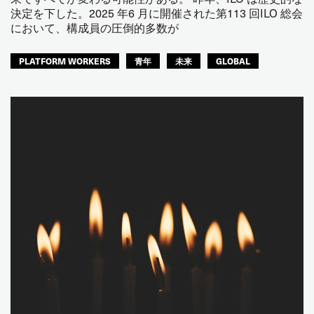
決定を下した。2025 年6 月に開催された第113 回ILO 総会
において、構成員の圧倒的多数が
PLATFORM WORKERS
青年
未来
GLOBAL