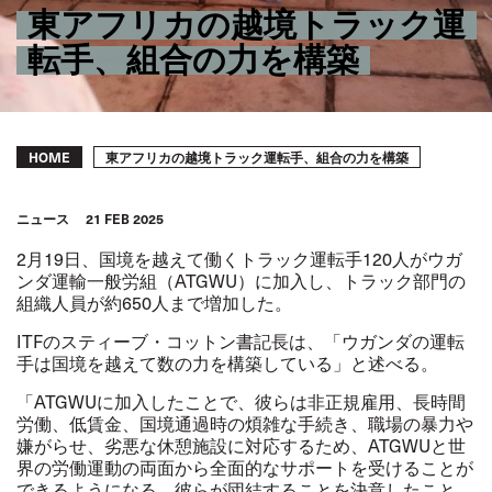
東アフリカの越境トラック運
転手、組合の力を構築
Breadcrumb
東アフリカの越境トラック運転手、組合の力を構築
HOME
ニュース
21 FEB 2025
2
月
19
日、国境を越えて働くトラック運転手
120
人がウガ
ンダ運輸一般労組（
ATGWU
）に加入し、トラック部門の
組織人員が約
650
人まで増加した。
ITF
のスティーブ・コットン書記長は、「ウガンダの運転
手は国境を越えて数の力を構築している」と述べる。
「
ATGWU
に加入したことで、彼らは非正規雇用、長時間
労働、低賃金、国境通過時の煩雑な手続き、職場の暴力や
嫌がらせ、劣悪な休憩施設に対応するため、
ATGWU
と世
界の労働運動の両面から全面的なサポートを受けることが
できるようになる。彼らが団結することを決意したこと