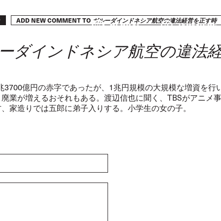
ADD NEW COMMENT TO
P
ガルーダインドネシア航空の違法経営を正す時
GLOBAL
JAPANESE
ーダインドネシア航空の違法
2兆3700億円の赤字であったが、1兆円規模の大規模な増資を
廃業が増えるおそれもある。渡辺信也に聞く、TBSがアニメ事
方、家造りでは五郎に弟子入りする。小学生の女の子。