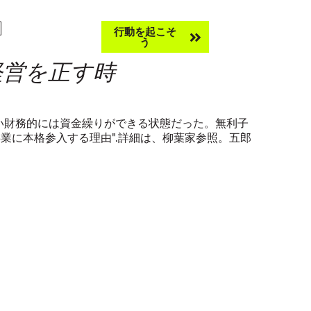
Take
行動を起こそ
サーチ
う
action
経営を正す時
行い財務的には資金繰りができる状態だった。無利子
業に本格参入する理由".詳細は、柳葉家参照。五郎