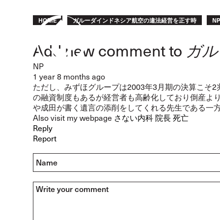
Skip
to
Breadcrumb
HOME
ガルーダインドネシア航空の違法経営を正す時
N
main
content
Add new comment to
ガル
In
NP
reply
1 year 8 months ago
to
ただし、みずほグループは2003年3月期の決算こそ
NL
の融資制度もあるが経営者も高齢化しており倒産より
by
や成田が書く遺言の添削をしてくれる先生である一
Connie
Also visit my webpage
さない内科 院長 死亡
(not
Reply
verified)
Report