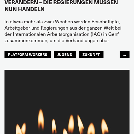
VERÄNDERN – DIE REGIERUNGEN MÜSSEN
NUN HANDELN
In etwas mehr als zwei Wochen werden Beschäftigte,
Arbeitgeber und Regierungen aus der ganzen Welt bei
der Internationalen Arbeitsorganisation (IAO) in Genf
zusammenkommen, um die Verhandlungen über
PLATFORM WORKERS
JUGEND
ZUKUNFT
...
GLOBAL