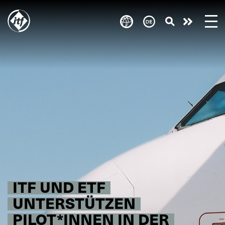
Skip
to
Engagie
main
content
euch!
ITF UND ETF
UNTERSTÜTZEN
PILOT*INNEN IN DER