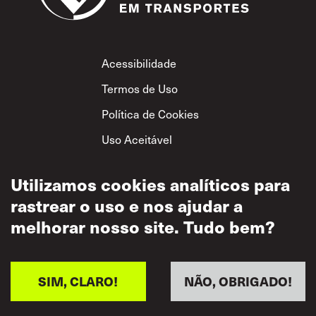
Footer
Acessibilidade
Termos de Uso
Política de Cookies
Uso Aceitável
Política de
Privacidade
Utilizamos cookies analíticos para
rastrear o uso e nos ajudar a
Política de Respeito
Mútuo
melhorar nosso site. Tudo bem?
SIM, CLARO!
NÃO, OBRIGADO!