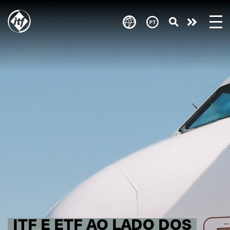
Skip
to
Take
main
content
action
ITF E ETF AO LADO DOS