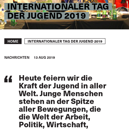
INTERNATIONALER TAG
DER JUGEND 2019
Breadcrumb
INTERNATIONALER TAG DER JUGEND 2019
HOME
NACHRICHTEN
13 AUG 2019
Heute feiern wir die
Kraft der Jugend in aller
Welt. Junge Menschen
stehen an der Spitze
aller Bewegungen, die
die Welt der Arbeit,
Politik, Wirtschaft,