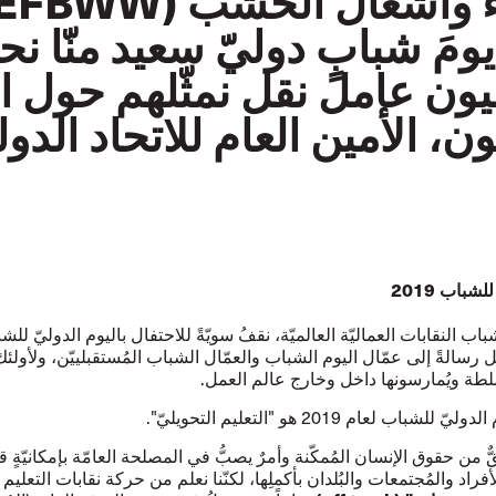
وأشغال الخشب (EFBWW).
، الأمين العام للاتحاد الدو
لشباب 2019
ب النقابات العماليّة العالميّة، نقفُ سويّةً للاحتفال باليوم الدوليّ للش
ُرسل رسالةً إلى عمّال اليوم الشباب والعمّال الشباب المُستقبلييّن، ولأولئك
سلطة ويُمارسونها داخل وخارج عالم العمل.
شباب لعام 2019 هو "التعليم التحويليّ".
ٌّ من حقوق الإنسان المُمكّنة وأمرٌ يصبُّ في المصلحة العامّة بإمكانيّةٍ 
فراد والمُجتمعات والبُلدان بأكملِها، لكنّنا نعلم من حركة نقابات التعليم ا