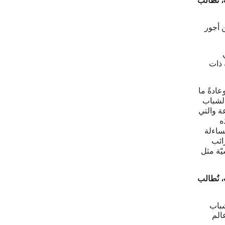
ن أجور
 ذات
عادةً ما
الشباب
عة والتي
ه
ساءلة
ائب
يّة مثل
ت، نُطالب
شباب
الم