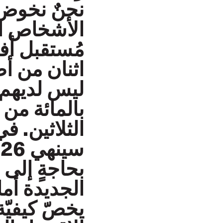
نحنٌ نخوض 
الأشخاص ال
مُستقبل أ
اثنان من أ
ليس لديهم 
بالمائة من 
س
بحاجةٍ إلى 
الجديدة أما
يخصّ كيفيّ