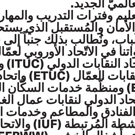
عالميّ الجديد.
ّعليم وفترات التدريب والمها
لأمان والمُستقبل الذي يستح
باب، ونُطالب بذلك جنباً إلى
تنا في الاتّحاد الأوروبي لعمّا
(ETF) واتحاد
الأوروبّي لنقابات العم
العالميّ (EI) ومنظّمة خدمات السكّان ا
الاتّحاد الدولي لنقابات عمال الغ
الفنادق والمطاعم وخدمات ا
والتبغ والأنشطة المُرتب