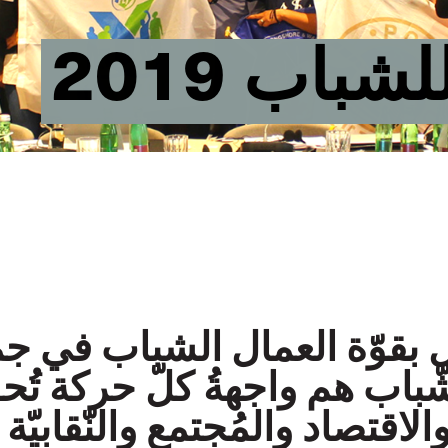
شباب 2019
 بقوّة العمال الشباب في جم
شّباب هم واجهةُ كلّ حركة تُحو
اقتصاد والمُجتمع والنّقابيّة ب