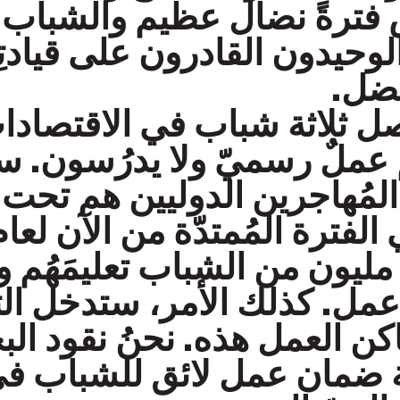
فترةً نضال عظيم والشباب 
وحيدون القادرون على قيادتِن
فضل.
صل ثلاثة شباب في الاقتصادات
عملٌ رسميّ ولا يدرُسون. س
المُهاجرين الدوليين هم تحت
ينهي 26 مليون من الشباب تعليمَه
عمل. كذلك الأمر، ستدخل الت
كن العمل هذه. نحنُ نقود ال
ة ضمان عمل لائق للشباب في