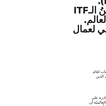
نتمنّى لكم يومَ شبابٍ دوليّ سعيد منّا نحنُ الـITF
لي لعمال
باب لعام
 الذين
قادرة على
لعالميّة أن