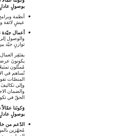
بوصولٍ عادلٍ
أنظمة وبرام
عيشٍ لائقة وت
أعمال جيّدة
ت
والوصول إلى 
توازنٍ جيّد ب
يفتَقِر العما
يكونونَ عرضةً
مُمثّلون تمثي
تُساهم في الا
المنصّات تقو
وإلى تكاليفَ
والضمان الاج
الحقّ في تكوي
وَكونَنا عمّال
بوصولٍ عادلٍ
الدّعم من خلا
مُجهّزين بال
العمل سريع ال