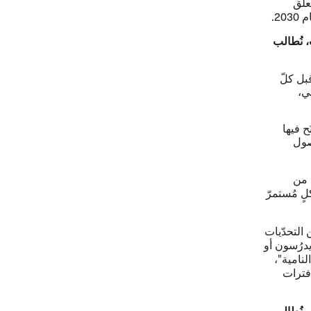
لّق
2.
ت، نُطالب
بل كلّ
ي،
َح فيها
صول
 من
لٍ مُستمرّ
 التحدّيات
يدرُسون أو
لنامية"،
فترات
ت، نُطالب