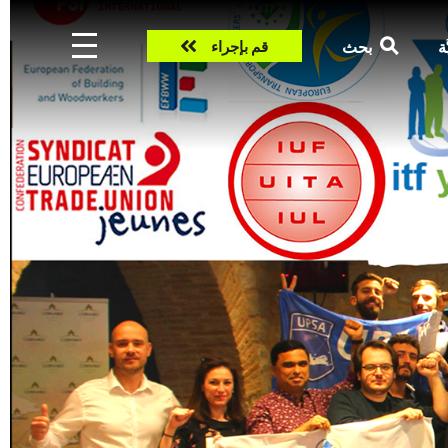
Take
ّة
بحث
قم بإجراء
action