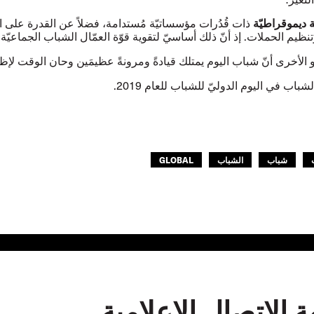
ة ديموقراطيّة
ذات قُدُرات مؤسساتيّة مُستدامة، فضلاً عن القدرة على ا
نظيم الحملات. إذ أنّ ذلك أساسيّ لتقوية قوّة العمّال الشباب الجماعيّة.
لو الأخرى أنّ شباب اليوم يمتلك قيادةً ومرونةً عظيمَين وحان الوقت لإظ
شباب في اليوم الدوليّ للشباب للعام 2019.
شباب
الشباب
GLOBAL
 الاتصال الإعلامية