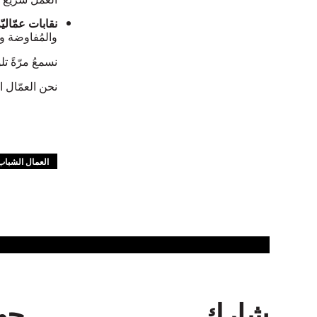
نقابات عمّاليّ
والمُفاوضة وت
نسمعُ مرّةً ت
نحن العمّال ال
العمال الشباب
شارك
جهة