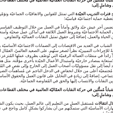
 وشاملٍ إلى:
ج
فترات التدريب الجيّدة
التي تمتثل للقوانين والاتفاقيّات الجماعيّة وتؤمّ
غطية حماية اجتماعيّة قياسيّة؛
ضمن أجر عيش جيّد ولائق وأماناً في العمل من خلال التوظيف القياسي
الحماية الاجتماعيّة وشروط العمل اللائقة في أماكن عمل صحيّة وآمنة
ين الحياة والعمل، إضافةً إلى حقوق تمثيل النقابات العماليّة والتفاوض.
ل الشباب في العديد من الاقتصادات إلى الضمانات الاجتماعيّة الأساسيّة و
 للإجراءات التمييزيّة نظراً لصغر سنّهم. على الصعيد العالميّ، العمّال 
لاً زائداً في منصّات العمالة الرقميّة التي تُوصّف بظروف عملها المُتزعز
ستعانة بمصادر خارجيّة واستبدال الأعمال الجيّدة بأخرى مؤقّتة. مثل هذ
د أيضاً إلى نقل مسؤوليّات أصحاب العمل إلى الخارج وإلى نقصٍ في المُ
 مُجتمعيّة أعلى من خلال انخفاضٍ في الدخل الناجم عن مُساهمات الضر
تماعي، إضافةً إلى زيادةٍ في التحايل على قانون العمل والحقوق الأساس
ن النقابات والانتساب إليها والحق في المُفاوضة الجماعيّة.
اً شباباً مُمثَّلين في حركة النقابات العمّاليّة العالمية في مختلف القطاعا
 وشاملٍ إلى:
ل انتقالات
مُستقبل العمل
من التعليم إلى عالم العمل، بحيث يكون ال
مهارات الأساسيّة التي ستمكّنهم من أن يشاركوا بشكلٍ كامل وناجح في ع
تغيّر؛