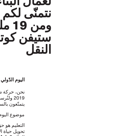
لعمال البناء 
ومن 19 مليون عامل نقل نمثّلهم حول العالم.
ستيفن كوتون
النقل
اليوم الدّولي ل
نحن، حركة شبا
2019 ولن
يتمتّعون بال
موضوع اليوم الدوليّ لل
التعليم هو حق
تحويل حياة الأ