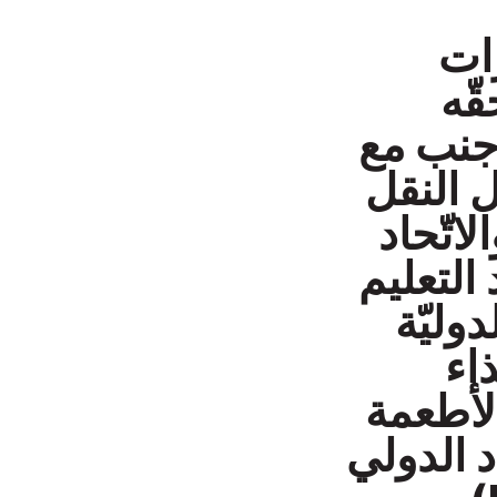
رات
قّه
 جنب مع
ل النقل
 النقابات الدولي (ITUC) والاتّحاد
ّال (ETUC) واتحاد التعليم
لدوليّة
ذاء
لأطعمة
طة (IUF) والاتحاد الدولي