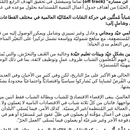
 مساره" (off track
)
تماماً وسيفشلُ في تحقيق الهدف الرابع (المُتع
م الجيّد) من أهداف جدول أعمال التنمية المُستدامة بحلول موعده في عام 030
اً شباباً مُمثَّلين في حركة النقابات العمّاليّة العالمية في مختلف القطاعا
 وشاملٍ إلى:
لمي جيّد ومجاني
وعادل وغير تمييزي وشامل ويمكن الوصول إليه من ق
مُستضعفة، مع مناهج شموليّة وواسعة تشمل تركيزاً على التغيّر المناخ
ص التعلُّم مدى الحياة؛
بين بشكلٍ جيّد وبيئات تعليم جيّدة
و
خالية من العُنف والتحرّش
، والتي يُمن
من فيهِم المُعلّمون الشباب ظروف عملٍ وتوظيف لائقة، بما في ذلك الو
مهنيّة المُستمرّة؛
حالي هو الأكبر على مرّ التاريخ، لكن وفي كثيرٍ من الأحيان وفي العديد
الفُرصُ لشبابِنا كي يُشاركوا سياسيّاً واقتصاديّاً واجتماعيّاً محدودةُ بشك
َتها.
لعالميّ، يبقى الإقصاء الاقتصاديّ للشباب وبطالة الشباب فقط اثنين من
نواجهها. فاثنان من كلّ ثلاثة شباب في الاقتصادات النامية لا يَعملون ولا 
عمالة غير المُنتظمة/غير الرسميّة. كذلك الأمر، فيما يُسمّى "البلدان ا
ون في أعمال مؤقّتة أو يعملون في ظلّ عقودٍ غير مُستقرّة أو هم في 
فوعة الأجر وغير شرعيّة أو يعملون فيما يُسمّى "العمل الحرّ".
اً شباباً مُمثَّلين في حركة النقابات العمّاليّة العالمية في مختلف القطاعا