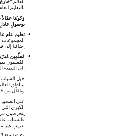
العالم
"خارجٌ عن
بالتعليم العا
وَكونَنا عمّال
بوصولٍ عادلٍ
تعليم عام عا
المجموعات ال
إضافةً إلى فر
مُعلّمين مُدرّ
المُعلّمون ب
إلى التنمية ال
جيل الشباب ال
مناطق العالم، 
ومُقلّل من قيم
على الصعيدِ ا
الكُبرى التي 
ينخرطون في ال
فالشباب عالق
تدريبٍ غير مد
وَكونَنا عمّال