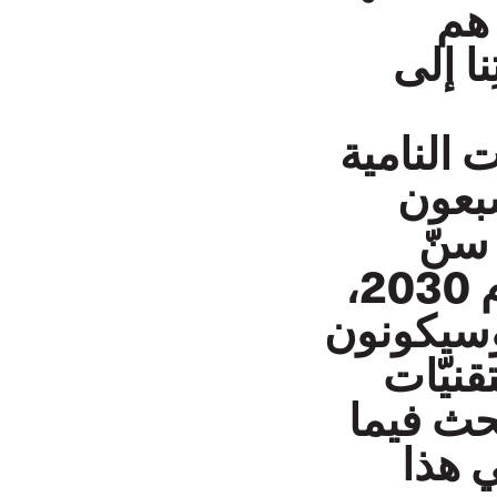
هم
ا إلى
 النامية
بعون
 سنّ
الثلاثين. في الفترة المُمتدّة من الآن لعام 2030،
ُم وسيكونون
قنيّات
بحث فيما
 هذا