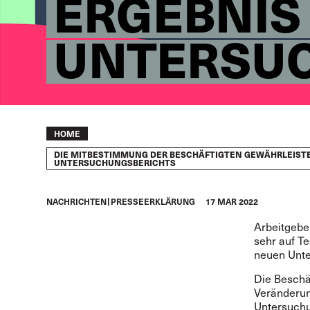
ERGEBNIS
UNTERSU
Breadcrumb
HOME
DIE MITBESTIMMUNG DER BESCHÄFTIGTEN GEWÄHRLEISTE
UNTERSUCHUNGSBERICHTS
NACHRICHTEN
PRESSEERKLÄRUNG
17 MAR 2022
Arbeitgebe
sehr auf Te
neuen Unte
Die Beschä
Veränderun
Untersuchu