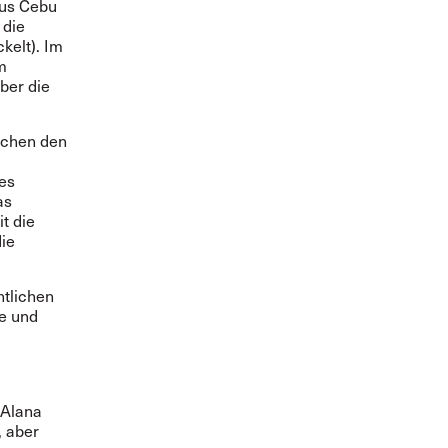
aus Cebu
 die
kelt). Im
m
ber die
schen den
des
as
t die
ie
ntlichen
ge und
 Alana
, aber