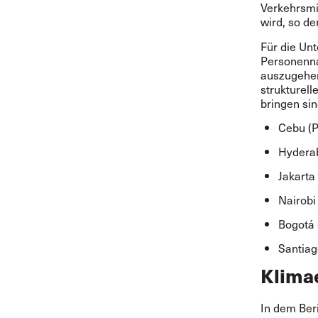
Verkehrsmi
wird, so de
Für die Un
Personenna
auszugehen
strukturel
bringen sin
Cebu (P
Hyderab
Jakarta
Nairobi
Bogotá 
Santiago
Klimae
In dem Ber