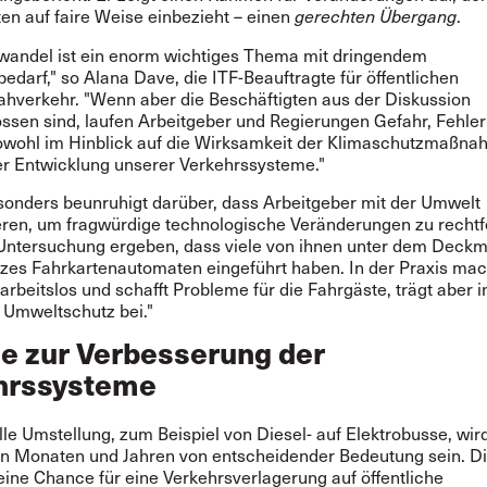
en auf faire Weise einbezieht – einen
.
gerechten Übergang
wandel ist ein enorm wichtiges Thema mit dringendem
darf," so Alana Dave, die ITF-Beauftragte für öffentlichen
hverkehr. "Wenn aber die Beschäftigten aus der Diskussion
ssen sind, laufen Arbeitgeber und Regierungen Gefahr, Fehler
wohl im Hinblick auf die Wirksamkeit der Klimaschutzmaßna
er Entwicklung unserer Verkehrssysteme."
esonders beunruhigt darüber, dass Arbeitgeber mit der Umwelt
ren, um fragwürdige technologische Veränderungen zu rechtfe
 Untersuchung ergeben, dass viele von ihnen unter dem Deckm
zes Fahrkartenautomaten eingeführt haben. In der Praxis mac
beitslos und schafft Probleme für die Fahrgäste, trägt aber i
Umweltschutz bei."
e zur Verbesserung der
hrssysteme
le Umstellung, zum Beispiel von Diesel- auf Elektrobusse, wir
Monaten und Jahren von entscheidender Bedeutung sein. Die
eine Chance für eine Verkehrsverlagerung auf öffentliche