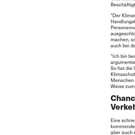
Beschäftigt
"Der Klima
Handlungsbe
Personenna
ausgeschlo
machen, so
auch bei d
"Ich bin b
argumentie
So hat die
Klimaschut
Menschen ar
Weise zum 
Chanc
Verke
Eine schnel
kommenden 
aber auch 