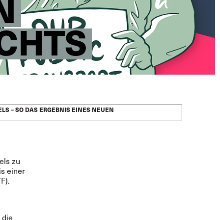
N
CHTS
S – SO DAS ERGEBNIS EINES NEUEN
els zu
s einer
F).
 die