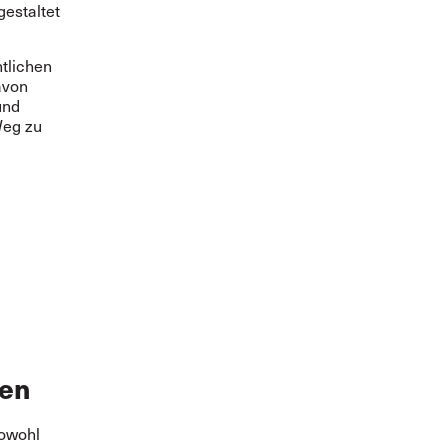
gestaltet
tlichen
avon
und
Weg zu
nen
sowohl