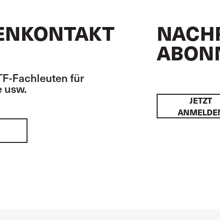
ENKONTAKT
NACH
ABON
TF-Fachleuten für
 usw.
JETZT
ANMELDE