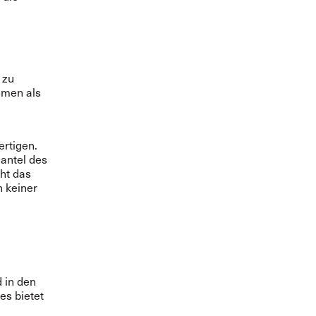
 zu
hmen als
rtigen.
antel des
ht das
n keiner
d in den
s bietet