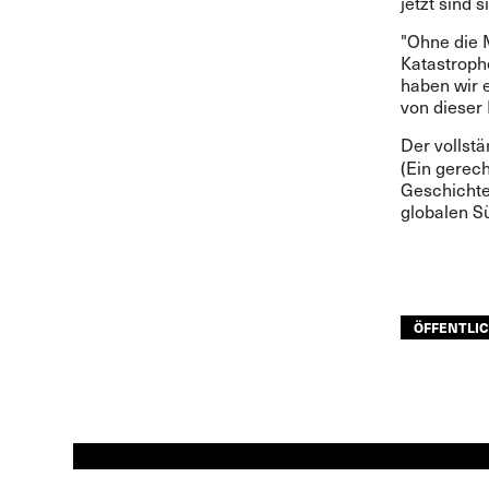
jetzt sind s
"Ohne die 
Katastroph
haben wir e
von dieser 
Der vollstä
(Ein gerec
Geschichte
globalen S
ÖFFENTLI