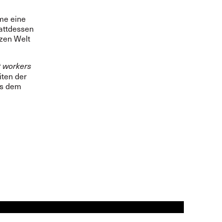
me eine
tattdessen
nzen Welt
t workers
iten der
us dem