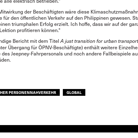
ie alle elektrisch betrieben."
Mitwirkung der Beschäftigten wäre diese Klimaschutzmaßnah
e für den öffentlichen Verkehr auf den Philippinen gewesen. S
inen triumphalen Erfolg erzielt. Ich hoffe, dass wir auf der ga
Lektion profitieren können."
ndige Bericht mit dem Titel
A
j
ust transition for urban transpor
hter Übergang für ÖPNV-Beschäftigte) enthält weitere Einzelhe
 des Jeepney-Fahrpersonals und noch andere Fallbeispiele a
üden.
CHER PERSONENNAHVERKEHR
GLOBAL