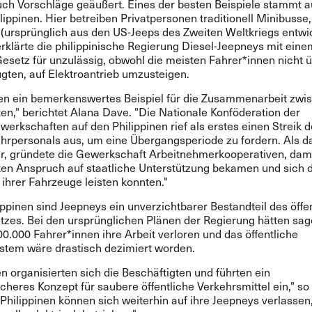
 auch Vorschläge geäußert. Eines der besten Beispiele stammt 
lippinen. Hier betreiben Privatpersonen traditionell Minibusse,
 (ursprünglich aus den US-Jeeps des Zweiten Weltkriegs entwic
rklärte die philippinische Regierung Diesel-Jeepneys mit eine
esetz für unzulässig, obwohl die meisten Fahrer*innen nicht ü
ügten, auf Elektroantrieb umzusteigen.
ten ein bemerkenswertes Beispiel für die Zusammenarbeit zwi
en," berichtet Alana Dave. "Die Nationale Konföderation der
erkschaften auf den Philippinen rief als erstes einen Streik 
hrpersonals aus, um eine Übergangsperiode zu fordern. Als d
ar, gründete die Gewerkschaft Arbeitnehmerkooperativen, dami
ten Anspruch auf staatliche Unterstützung bekamen und sich d
ihrer Fahrzeuge leisten konnten."
ippinen sind Jeepneys ein unverzichtbarer Bestandteil des öffe
tzes. Bei den ursprünglichen Plänen der Regierung hätten sa
0.000 Fahrer*innen ihre Arbeit verloren und das öffentliche
stem wäre drastisch dezimiert worden.
n organisierten sich die Beschäftigten und führten ein
heres Konzept für saubere öffentliche Verkehrsmittel ein," so
Philippinen können sich weiterhin auf ihre Jeepneys verlassen