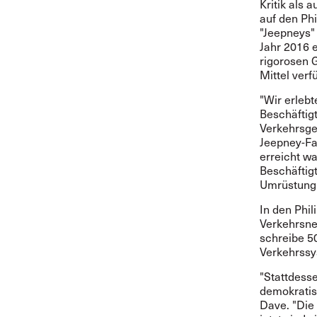
Kritik als
auf den Phi
"Jeepneys"
Jahr 2016 e
rigorosen G
Mittel verf
"Wir erleb
Beschäftigt
Verkehrsgew
Jeepney-Fa
erreicht w
Beschäftig
Umrüstung 
In den Phil
Verkehrsne
schreibe 50
Verkehrssy
"Stattdesse
demokratisc
Dave. "Die 