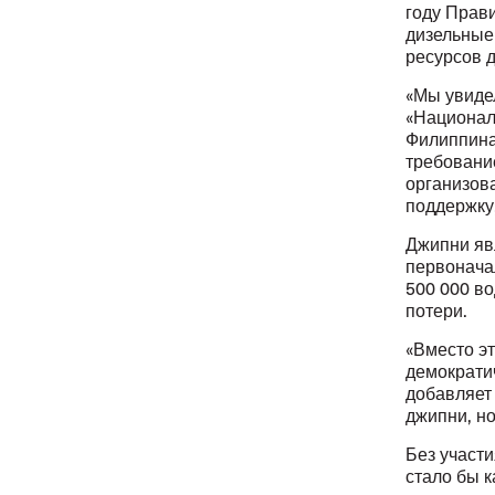
году Прав
дизельные 
ресурсов д
«Мы увидел
«Национал
Филиппина
требовани
организов
поддержку
Джипни яв
первонача
500 000 в
потери.
«Вместо э
демократи
добавляет
джипни, но
Без участ
стало бы 