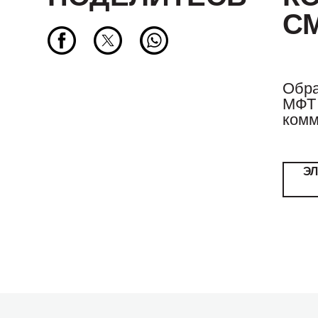
С
Обра
МФТ 
комм
Э