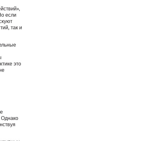
йствий»,
Но если
скуют
ий, так и
тельные
ы
ктике это
не
ие
. Однако
нствуя