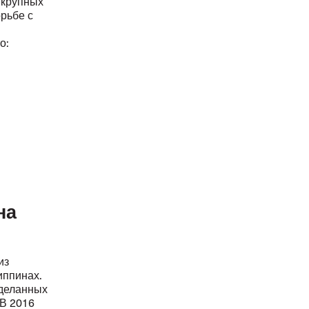
 крупных
орьбе с
о:
на
из
иппинах.
еделанных
 В 2016