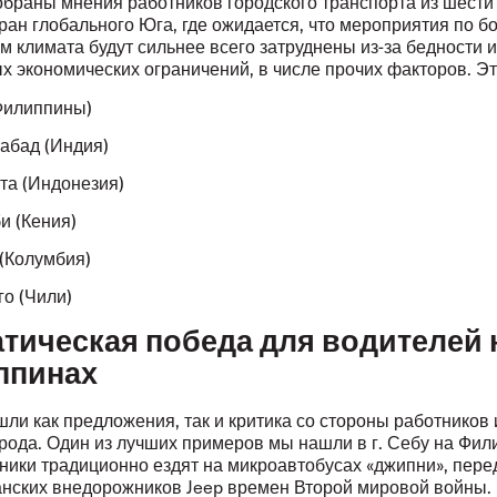
собраны мнения работников городского транспорта из шести
ран глобального Юга, где ожидается, что мероприятия по б
 климата будут сильнее всего затруднены из-за бедности и
х экономических ограничений, в числе прочих факторов. Эт
Филиппины)
абад (Индия)
та (Индонезия)
и (Кения)
 (Колумбия)
го (Чили)
тическая победа для водителей 
ппинах
шли как предложения, так и критика со стороны работников 
рода. Один из лучших примеров мы нашли в г. Себу на Фил
тники традиционно ездят на микроавтобусах «джипни», пер
анских внедорожников Jeep времен Второй мировой войны.