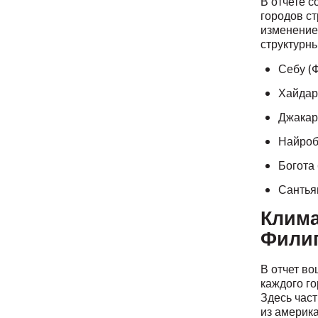
В отчете 
городов ст
изменением
структурны
Себу (
Хайдар
Джакар
Найроб
Богота
Сантья
Клима
Фили
В отчет во
каждого го
Здесь час
из америк