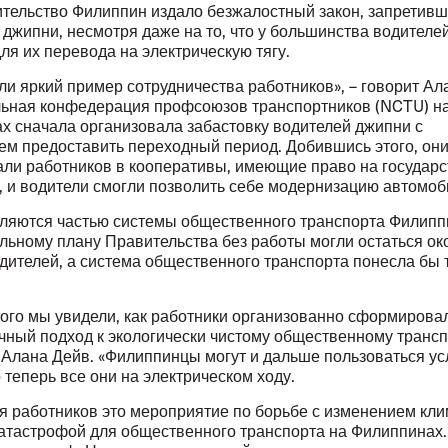
ительство Филиппин издало безжалостный закон, запретив
джипни, несмотря даже на то, что у большинства водителе
ля их перевода на электрическую тягу.
и яркий пример сотрудничества работников», – говорит Ал
ьная конфедерация профсоюзов транспортников (NCTU) н
х сначала организовала забастовку водителей джипни с
ем предоставить переходный период. Добившись этого, он
али работников в кооперативы, имеющие право на государ
, и водители смогли позволить себе модернизацию автомоб
ляются частью системы общественного транспорта Филипп
льному плану Правительства без работы могли остаться ок
одителей, а система общественного транспорта понесла бы
того мы увидели, как работники организованно сформирова
чный подход к экологически чистому общественному транспо
 Алана Дейв. «Филиппинцы могут и дальше пользоваться ус
 теперь все они на электрическом ходу.
ия работников это мероприятие по борьбе с изменением кл
катастрофой для общественного транспорта на Филиппинах