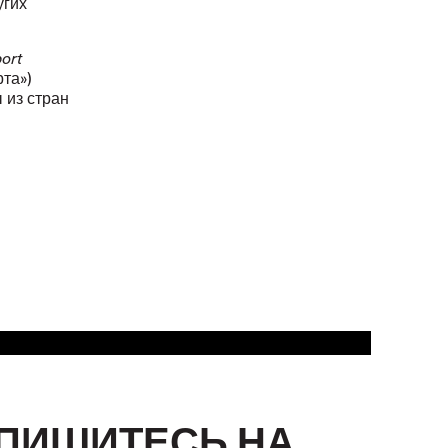
угих
port
та»)
 из стран
ПИШИТЕСЬ НА