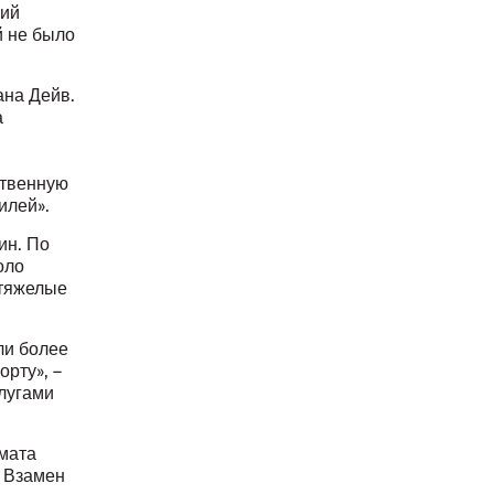
ший
й не было
ана Дейв.
а
и
ственную
илей».
ин. По
оло
 тяжелые
ли более
рту», –
лугами
имата
. Взамен