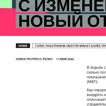
С ИЗМЕНЕ
НОВЫЙ О
Breadcrumb
ГОЛОС РАБОТНИКОВ ОБЕСПЕЧИВАЕТ БОЛЕЕ ПР
HOME
HОВОСТИ
ПРЕСС-РЕЛИЗ
17 MAR 2022
В борьбе 
сильно пол
показывае
(МФТ).
Как говори
внедрять н
описывает
справедли