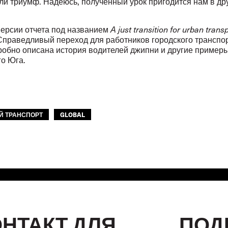
ли триумф. Надеюсь, полученный урок пригодится нам в др
версии отчета под названием
A
j
ust transition for urban trans
Справедливый переход для работников городского транспор
робно описана история водителей джипни и другие примеры
го Юга.
Й ТРАНСПОРТ
GLOBAL
ОНТАКТ ДЛЯ
ПОД