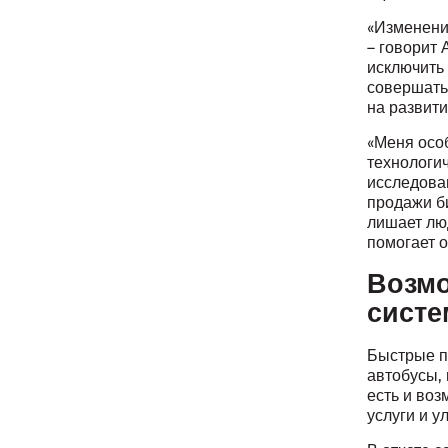
«Изменени
– говорит 
исключить 
совершать 
на развит
«Меня осо
технологи
исследова
продажи б
лишает лю
помогает 
Возмо
сист
Быстрые п
автобусы,
есть и во
услуги и у