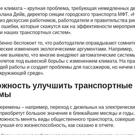
е климата – крупная проблема, требующая немедленных де
Алана Дейв, директор секции городского транспорта МФТ. «
из дискуссии работников, работодатели и правительства ри
ошибки, которые скажутся как на эффективности мероприят
ии наших транспортных систем».
бенно беспокоит то, что работодатели оправдывают сомни
ческие изменения экологическими аргументами. Например,
ние выявило, что многие внедряют автоматические систем
илетов под вывеской борьбы с изменением климата. На пра
дей работы и создает проблемы для пассажиров, но ничем 
окружающей среде».
жность улучшить транспортные
емы
еремены – например, переход с дизельных на электрическ
 приобретут большое значение в ближайшие месяцы и годы
зможность менять виды общественного транспорта, соверше
лучшая его жизнеспособность, как сказано в отчете.