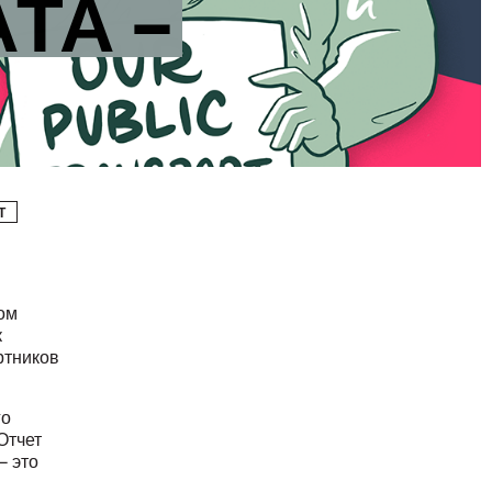
ТА –
Т
ом
к
ртников
го
Отчет
– это