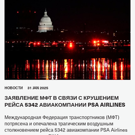
АВТОМОБИЛЬНЫЙ ТРАНСПОРТ
МОРЯКИ
ТУРИЗМ
ГОРОДСКОЙ ТРАНСПОРТ
СКЛАДСКОЕ ХОЗЯЙСТВО
ЖЕНЩИНЫ
МОЛОДЕЖЬ
БЕЗОПАСНОСТЬ
GLOBAL
HОВОСТИ
31 JAN 2025
ЗАЯВЛЕНИЕ МФТ В СВЯЗИ С КРУШЕНИЕМ
РЕЙСА 5342 АВИАКОМПАНИИ PSA AIRLINES
Международная Федерация транспортников (МФТ)
потрясена и опечалена трагическим воздушным
столкновением рейса 5342 авиакомпании PSA Airlines