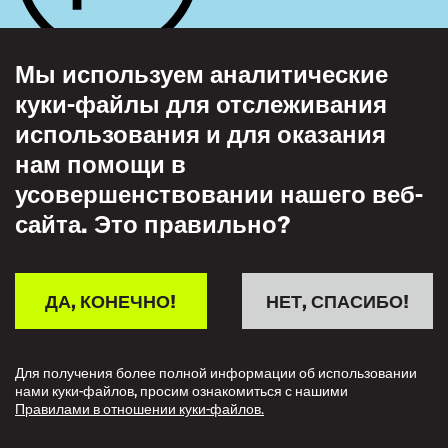
ASIA/PACIFIC
Jacqueline Tuwanakotta
Мы используем аналитические
IKAGI
Indonesia
куки-файлы для отслеживания
,
Секция работников гражданской
использования и для оказания
авиации МФТ объединяет 257 членские
нам помощи в
EUROPE
организации из 114 стран,
усовершенствовании нашего веб-
представляющих более 850,000
сайта. Это правильно?
Sandrine Nikolic-Fuss
трудящихся.
Kapers
Switzerland
,
Chair
УЗНАЙТЕ БОЛЬШЕ
ДА, КОНЕЧНО!
НЕТ, СПАСИБО!
LATIN/AMERICA
Для получения более полной информации об использовании
ORDINARY MEMBERS
нами куки-файлов, просим ознакомиться с нашими
Правилами в отношении куки-файлов.
Rodrigo Maciel