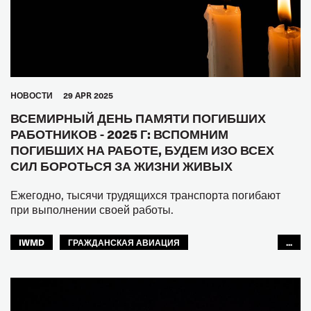
МФТ: АРАБСКИЙ МИР
МФТ: АТР
ЕВРОПА
СЕВЕРНАЯ АМЕРИКА
МЕЖАМЕРИКАНСКОЕ БЮРО МФТ
HОВОСТИ
29 APR 2025
ВСЕМИРНЫЙ ДЕНЬ ПАМЯТИ ПОГИБШИХ
РАБОТНИКОВ - 2025 Г: ВСПОМНИМ
ПОГИБШИХ НА РАБОТЕ, БУДЕМ ИЗО ВСЕХ
СИЛ БОРОТЬСЯ ЗА ЖИЗНИ ЖИВЫХ
Ежегодно, тысячи трудящихся транспорта погибают
при выполнении своей работы.
IWMD
ГРАЖДАНСКАЯ АВИАЦИЯ
...
СЕКЦИЯ ДОКЕРОВ
РЫБНОЕ ХОЗЯЙСТВО
ВНУТРЕННИЙ ВОДНЫЙ ТРАНСПОРТ
JOINT DOCK AND SEA
ЖЕЛЕЗНЫЕ ДОРОГИ