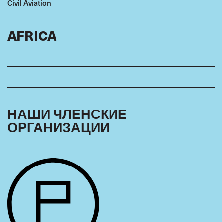
Civil Aviation
AFRICA
Ahmed Lamizana
SUMAC
Burkina Faso
,
Chair
НАШИ ЧЛЕНСКИЕ
ОРГАНИЗАЦИИ
ARAB WORLD
Saqr Alhammadi
GAPTU
Bahrain
,
Chair