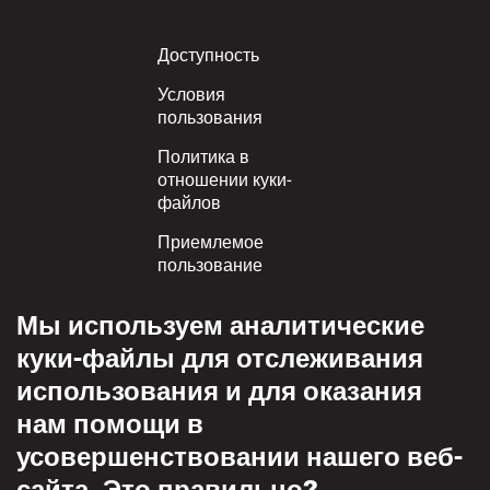
Footer
Доступность
Условия
пользования
Политика в
отношении куки-
файлов
Приемлемое
пользование
Политика
Мы используем аналитические
конфиденциальности
куки-файлы для отслеживания
Политика взаимного
использования и для оказания
уважения
нам помощи в
усовершенствовании нашего веб-
сайта. Это правильно?