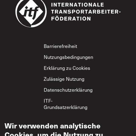
Footer
Barrierefreiheit
Nutzungsbedingungen
Erklärung zu Cookies
Zulässige Nutzung
Datenschutzerklärung
ITF-
Grundsatzerklärung
zum gegenseitigen
Respekt
Wir verwenden analytische
Cookies, um die Nutzung zu