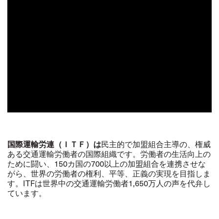
国際運輸労連（ＩＴＦ）は
民主的で加盟組合主導の、権威
ある交通運輸労働者の国際組織です。労働者の生活向上の
ために闘い、
150
カ国の
700
以上の加盟組合を連携させな
がら、世界の労働者の権利、平等、正義の実現を目指しま
す。
ITF
は世界中の交通運輸労働者
1,650
万人の声を代弁し
ています。