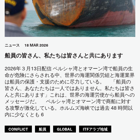
ニュース
18 MAR 2026
船員の皆さん、私たちは皆さんと共にあります
2026年３月13日配信 ペルシャ湾とオマーン湾で船員の生
命が危険にさらされる中、世界の海運関係労組と海運業界
は船員の保護・支援のために尽力している。 「船員の
皆さん、あなたたちは一人ではありません。私たちは皆さ
んと共にあります」これは、世界の海運労使から船員への
メッセージだ。 ペルシャ湾とオマーン湾で商船に対す
る攻撃が激化している。ホルムズ海峡では過去 48 時間以
内に少なくとも 6
CONFLICT
船員
GLOBAL
ITFアラブ地域