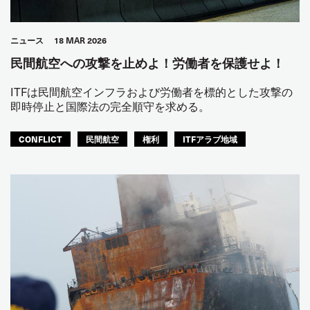
ニュース
18 MAR 2026
民間航空への攻撃を止めよ！労働者を保護せよ！
ITFは民間航空インフラおよび労働者を標的とした攻撃の
即時停止と国際法の完全順守を求める。
CONFLICT
民間航空
権利
ITFアラブ地域