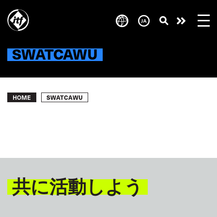
Skip
to
Take
main
content
action
SWATCAWU
Breadcrumb
SWATCAWU
HOME
共に活動しよう