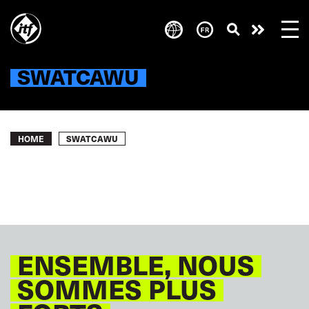
Skip
to
Take
main
content
action
SWATCAWU
Breadcrumb
SWATCAWU
HOME
ENSEMBLE, NOUS
SOMMES PLUS