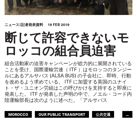
ニュース
記者発表資料
19 FEB 2019
断じて許容できないモ
ロッコの組合員迫害
組合活動家の迫害キャンペーンが総力的に展開されている
ことを受け、国際運輸労連（ ITF ）はモロッコのタンジー
ルにあるアルサバス (ALSA BUS) の子会社に、即時、行動
を改めるよう求めている。 ITF に加盟する英国のユナイ
ト・ザ・ユニオン労組はこの呼びかけを支持すると即座に
発表した。 ITF が発表した声明の中で、ノエル・コード内
陸運輸部長は次のように述べた。「アルサバス
MOROCCO
OUR PUBLIC TRANSPORT
公共交通
...
都市交通
ITFアラブ地域