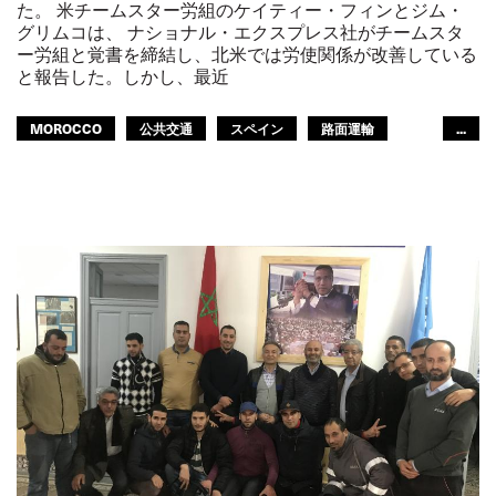
た。 米チームスター労組のケイティー・フィンとジム・
グリムコは、 ナショナル・エクスプレス社がチームスタ
ー労組と覚書を締結し、北米では労使関係が改善している
と報告した。しかし、最近
MOROCCO
公共交通
スペイン
路面運輸
...
都市交通
アフリカ
アフリカ地域
ITF米州間地域
ITFアラブ地域
GLOBAL