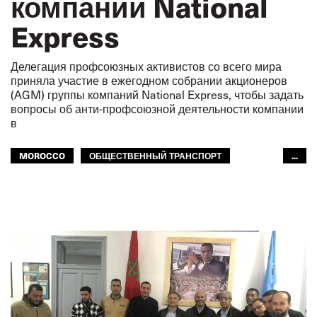
компании National
Express
Делегация профсоюзных активистов со всего мира
приняла участие в ежегодном собрании акционеров
(AGM) группы компаний National Express, чтобы задать
вопросы об анти-профсоюзной деятельности компании
в
MOROCCO
ОБЩЕСТВЕННЫЙ ТРАНСПОРТ
...
ИСПАНИЯ
АВТОМОБИЛЬНЫЙ ТРАНСПОРТ
ГОРОДСКОЙ ТРАНСПОРТ
ЕВРОПА
МФТ: АФРИКА
МЕЖАМЕРИКАНСКОЕ БЮРО МФТ
МФТ: АРАБСКИЙ МИР
GLOBAL