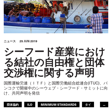
ニュース
25 JUN 2019
シーフード産業におけ
る結社の自由権と団体
交渉権に関する声明
国際運輸労連（ＩＴＦ）と国際労働組合総連合(ITUC)、バ
ンコクで開催中のシーウェブ・シーフード・サミットに向
け、共同声明を発信
団体協約
ILO
MINIMUM STANDARDS
タイ
...