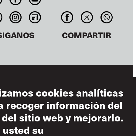
SIGANOS
COMPARTIR
lizamos cookies analíticas
a recoger información del
diciones de uso
 del sitio web y mejorarlo.
 aceptable
 usted su
tica sobre el
peto mutuo