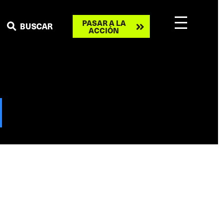
Take
PASAR A LA
BUSCAR
ACCIÓN
action