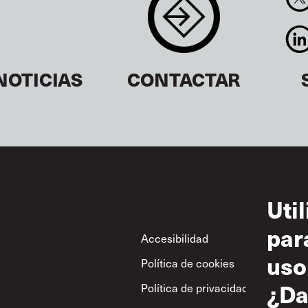
NOTICIAS
CONTACTAR
Uti
par
Footer
Accesibilidad
Con
uso
Política de cookies
Uso
¿Da
Política de privacidad
Polí
res