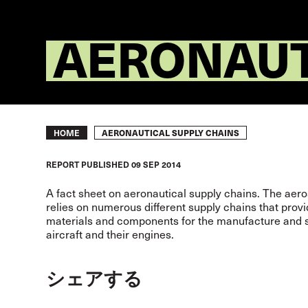
AERONAUT
Breadcrumb
AERONAUTICAL SUPPLY CHAINS
HOME
REPORT
PUBLISHED
09 SEP 2014
A fact sheet on aeronautical supply chains. The aer
relies on numerous different supply chains that prov
materials and components for the manufacture and s
aircraft and their engines.
シェアする