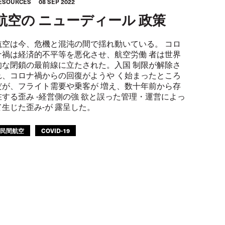
ESOURCES
08 SEP 2022
航空の ニューディール 政策
航空は今、危機と混沌の間で揺れ動いている。 コロ
ナ禍は経済的不平等を悪化させ、航空労働 者は世界
的な閉鎖の最前線に立たされた。入国 制限が解除さ
れ、コロナ禍からの回復がようや く始まったところ
だが、フライト需要や乗客が 増え、数十年前から存
在する歪み -経営側の強 欲と誤った管理・運営によっ
て生じた歪み-が 露呈した。
民間航空
COVID-19