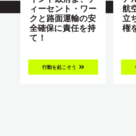
ィーセント・ワー
航
クと路面運輸の安
立
全確保に責任を持
権
て！
行動を起こそう