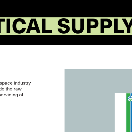
ICAL SUPPL
ospace industry
ide the raw
ervicing of