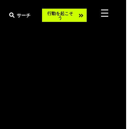
Take
行動を起こそ
サーチ
う
action