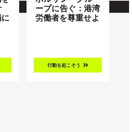
ケ
ープに告ぐ：港湾
局に
労働者を尊重せよ
行動を起こそう