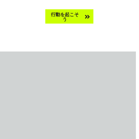
Take
行動を起こそ
サーチ
う
action