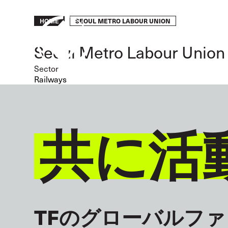
Skip
to
Breadcrumb
SEOUL METRO LABOUR UNION
HOME
main
content
Seoul Metro Labour Union
Sector
Railways
共に活
TFのグローバルフ