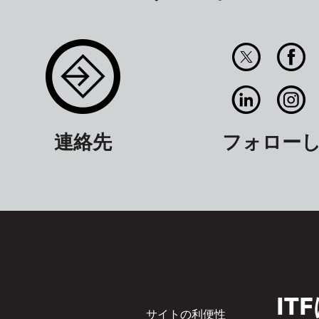
連絡先
フォロー
I
Footer
サイトの利便性
サ