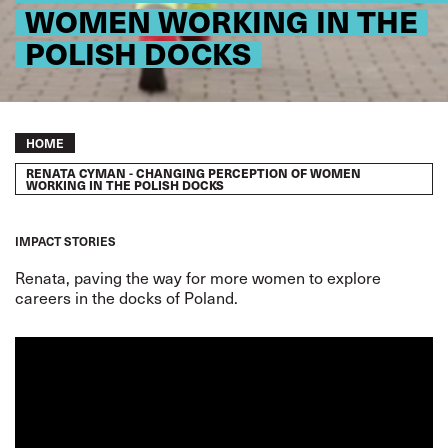
WOMEN WORKING IN THE
POLISH DOCKS
Breadcrumb
HOME
RENATA CYMAN - CHANGING PERCEPTION OF WOMEN
WORKING IN THE POLISH DOCKS
IMPACT STORIES
Renata, paving the way for more women to explore
careers in the docks of Poland.