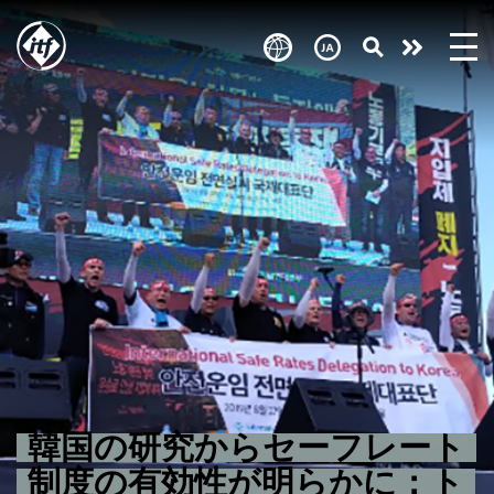
Skip
to
Take
main
content
action
韓国の研究からセーフレート
制度の有効性が明らかに：ト