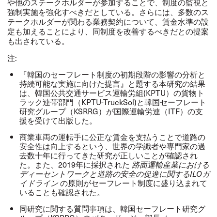
や他のステークホルダーが参加することで、制度の監視と
強制実施を強化すべきだとしている。さらには、多数のス
テークホルダーが関わる業務契約について、賃金水準の設
定も加えることにより、同制度を改善するべきだとの提案
も出されている。
注:
『韓国のセーフレート制度の初期段階の影響の分析と
持続可能な実施に向けた提言』と題する本研究の結果
は、韓国公共交通サービス運輸労組(KPTU）の貨物ト
ラック連帯部門（KPTU-TruckSol)と韓国セーフレート
研究グループ（KSRRG）が国際運輸労連（ITF）の支
援を受けて出版した。
商業車両の運転手に公正な賃金を支払うことで道路の
安全性は向上するという、世界の学識者や専門家の過
去数十年に行ってきた研究が正しいことが確認され
た。また、2019年に採択された
路面運輸産業における
ディーセントワークと道路の安全の促進に関する
ILO
ガ
の原則がセーフレート制度に盛り込まれて
イドライン
いることも確認された。
同研究に関する質問事項は、韓国セーフレート研究グ