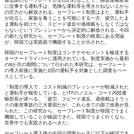
に従事する運転手は、危険な運転等を導きかねない上から
の圧力から解放される。セーフレート制度はまた、運転手
が自立し、家族を養うことを可能にする一方、疲労したま
ま運転を続けたり、スピード違反や過積載をしなくてはな
らないというプレッシャーから決定的に解放される。今回
の新たな研究から、セーフレート制度の根底にある理論
が、韓国では実践面で機能することが示された。
韓国のセーフレート制度はコンテナやセメントを輸送する
オーナードライバーに適用されている。制度実施から最初
の8か月の期間について行われた本研究は、セーフレート
の導入前後に実施た2回の運転手を対象とした調査をベー
スとしている。
「制度の導入で、コスト削減のプレッシャーが軽減された
と運転手が報告している」とITFのノエル・コード内陸運
輸部長が述べる。「疲労、スピード違反、過積載はトラッ
クの衝突事故の三大要因だが、これら全ての面で改善が見
られた。この研究から、セーフレート制度が韓国でうまく
機能していることが確認できた。韓国でうまく行くなら、
世界中でも実践されるべきだ」
セーフレート導入後の今回の調査から主に以下が確認でき