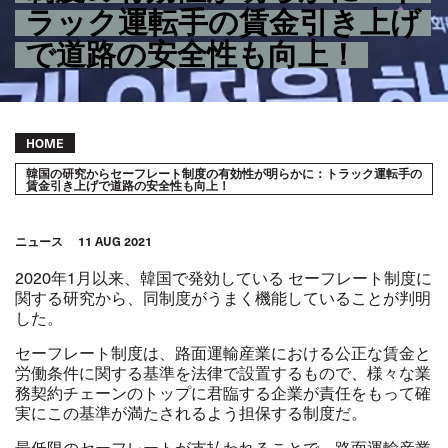
ラック運転手の賃金引き上げ
で道路の安全性も向上！
Breadcrumb
HOME
韓国の研究からセーフレート制度の有効性が明らかに：トラック運転手の
賃金引き上げで道路の安全性も向上！
ニュース
11 AUG 2021
2020年1月以来、韓国で発効している
セーフレート制度
に
関する
研究
から、同制度がうまく機能していることが判明
した。
セーフレート制度は、路面運輸産業における公正な賃金と
労働条件に関する基準を法律で設置するもので、様々な業
務契約チェーンのトップに君臨する企業が責任をもって確
実にこの基準が満たされるよう担保する制度だ。
最低限のセーフレートが支払われることで、路面運輸産業