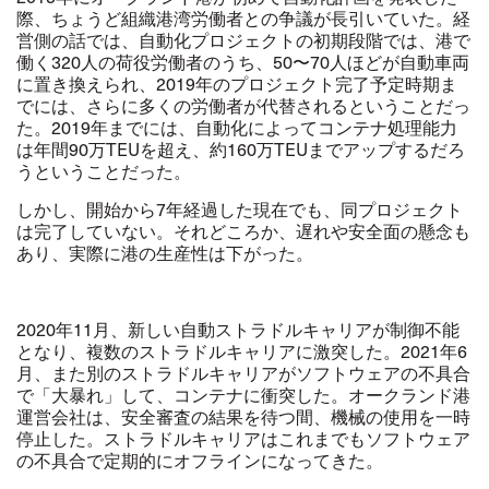
際、ちょうど組織港湾労働者との争議が長引いていた。経
営側の話では、自動化プロジェクトの初期段階では、港で
働く320人の荷役労働者のうち、50〜70人ほどが自動車両
に置き換えられ、2019年のプロジェクト完了予定時期ま
でには、さらに多くの労働者が代替されるということだっ
た。2019年までには、自動化によってコンテナ処理能力
は年間90万TEUを超え、約160万TEUまでアップするだろ
うということだった。
しかし、開始から7年経過した現在でも、同プロジェクト
は完了していない。それどころか、遅れや安全面の懸念も
あり、実際に港の生産性は下がった。
2020年11月、新しい自動ストラドルキャリアが制御不能
となり、複数のストラドルキャリアに激突した。2021年6
月、また別のストラドルキャリアがソフトウェアの不具合
で「大暴れ」して、コンテナに衝突した。オークランド港
運営会社は、安全審査の結果を待つ間、機械の使用を一時
停止した。ストラドルキャリアはこれまでもソフトウェア
の不具合で定期的にオフラインになってきた。