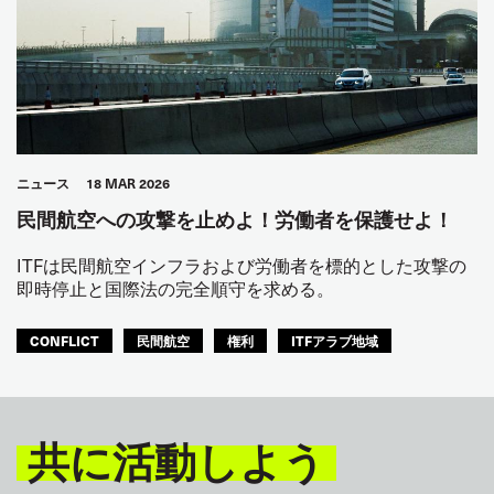
ニュース
18 MAR 2026
民間航空への攻撃を止めよ！労働者を保護せよ！
ITFは民間航空インフラおよび労働者を標的とした攻撃の
即時停止と国際法の完全順守を求める。
CONFLICT
民間航空
権利
ITFアラブ地域
共に活動しよう