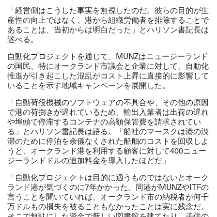
「経営側はこうした事実を無視したのだ。彼らの目的が生
産性の向上ではなく、港から組織労働者を排除することで
あることは、当初からは明白だった」とハリソン書記長は
述べる。
自動化プロジェクトを通じて、MUNZはニュージーランド
の国民、特にオークランド市議会と企業に対して、自動化
推進が引き起こした混乱がコスト上昇に直接的に影響して
いることを示す地域キャンペーンを展開した。
「自動荷役機械のソフトウェアの不具合や、その他の原因
で港の荷捌きが遅れているため、輸出入業者は出荷の遅れ
や埠頭で停滞するコンテナの高額保管費を請求されてい
る」とハリソン書記長は語る。「船社のマースクは港の渋
滞のために停泊を余儀なくされた船舶のコストを回収しよ
うと、オークランド港を利用する顧客に対して400ニュー
ジーランドドルの追加料金を導入したほどだ」
「自動化プロジェクトは目的に適うものではないとオーク
ランド港が気づくのに7年かかった。同港がMUNZやITFの
言うことを聞いていれば、オークランド市の納税者が何千
万ドルもの損失を被ることもなかったことは実に残念だ。
そこで無駄にした資金で新しい図書館を建てたり、子供の