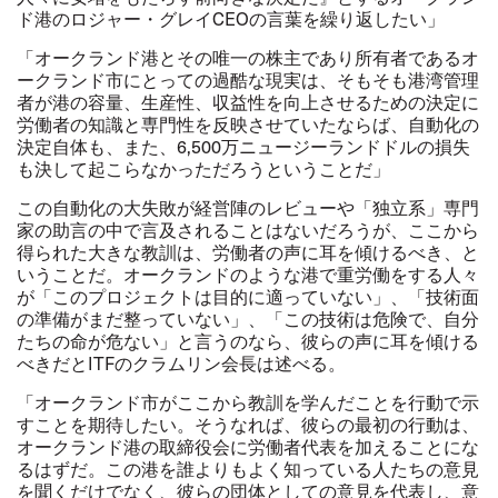
ド港のロジャー・グレイCEOの言葉を繰り返したい」
「オークランド港とその唯一の株主であり所有者であるオ
ークランド市にとっての過酷な現実は、そもそも港湾管理
者が港の容量、生産性、収益性を向上させるための決定に
労働者の知識と専門性を反映させていたならば、自動化の
決定自体も、また、6,500万ニュージーランドドルの損失
も決して起こらなかっただろうということだ」
この自動化の大失敗が経営陣のレビューや「独立系」専門
家の助言の中で言及されることはないだろうが、ここから
得られた大きな教訓は、労働者の声に耳を傾けるべき、と
いうことだ。オークランドのような港で重労働をする人々
が「このプロジェクトは目的に適っていない」、「技術面
の準備がまだ整っていない」、「この技術は危険で、自分
たちの命が危ない」と言うのなら、彼らの声に耳を傾ける
べきだとITFのクラムリン会長は述べる。
「オークランド市がここから教訓を学んだことを行動で示
すことを期待したい。そうなれば、彼らの最初の行動は、
オークランド港の取締役会に労働者代表を加えることにな
るはずだ。この港を誰よりもよく知っている人たちの意見
を聞くだけでなく、彼らの団体としての意見を代表し、意