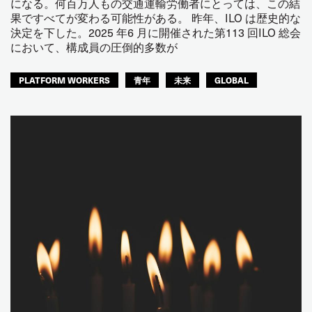
になる。何百万人もの交通運輸労働者にとっては、この結
果ですべてが変わる可能性がある。 昨年、ILO は歴史的な
決定を下した。2025 年6 月に開催された第113 回ILO 総会
において、構成員の圧倒的多数が
PLATFORM WORKERS
青年
未来
GLOBAL