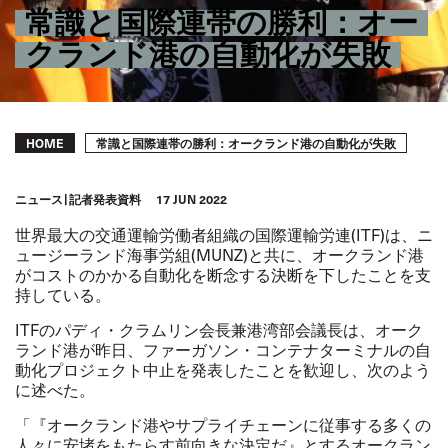
常識と国際連帯の勝利：オー
クランド港の自動化が失敗
Breadcrumb
常識と国際連帯の勝利：オークランド港の自動化が失敗
HOME
ニュース
記者発表資料
17 JUN 2022
世界最大の交通運輸労働者組織の国際運輸労連(ITF)は、ニ
ュージーランド海事労組(MUNZ)と共に、オークランド港
がコストのかかる自動化を断念する決断を下したことを支
持している。
ITFのパディ・クラムリン会長兼港湾部会議長は、オーク
ランド港が昨日、ファーガソン・コンテナターミナルの自
動化プロジェクト中止を発表したことを歓迎し、次のよう
に述べた。
「『オークランド港やサプライチェーンに従事する多くの
人々に安堵をもたらす前向きな決定だ』とするオークラン