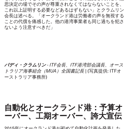
思決定の場でその声が尊重されなくてはならないことを、
これ以上証明する必要などあるはずもない」とクラムリン
会長は述べる。「オークランド港は労働者の声を無視する
ことの代償を痛感した。他の港湾事業者も同じ過ちを犯さ
ないよう注意すべきだ」
パディ・クラムリン
-
ITF会長、ITF港湾部会議長、オース
トラリア海事組合（MUA）全国書記長
| (写真提供: ITFオ
ーストラリア事務所)
自動化とオークランド港：予算オ
ーバー、工期オーバー、誇大宣伝
2015年にオークランド港が初めて自動化計画を発表した