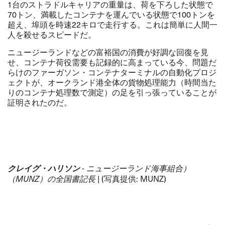
1台のストラドルキャリアの重量は、荷を下ろした状態で
70トン、満載したコンテナを運んでいる状態で100トンを
超え、埠頭を時速22キロで走行する。これは簡単に人間一
人を殺せるスピードだ。
ニュージーランドなどの富裕国の消費が好調な回復を見
せ、コンテナ荷役需要も記録的に高まっている今、問題だ
らけのファーガソン・コンテナターミナルの自動化プロジ
ェクトが、オークランド港全体の貨物処理能力（時間当た
りのコンテナ処理数で測定）の足を引っ張っていることが
証明されたのだ。
クレイグ・ハリソン
- ニュージーランド海事組合）
（MUNZ）の全国書記長
| (写真提供: MUNZ)