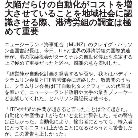
欠陥だらけの自動化がコストを増
大させていることを地域社会に認
識させる際、港湾労組の調査は極
めて重要
ニュージーランド海事組合（MUNZ）のクレイグ・ハリソ
ン全国書記長は、今日、ITFと世界の港湾労組の国際的連
帯が、港の取締役会がターミナルの自動化停止を決定する
上で極めて重要だったと述べ、感謝の意を表明した。
「経営陣が自動化計画を発表するや否や、我々はパディ・
クラムリン会長とITF港湾部会に連絡した。数週間のうち
に、クラムリン会長はITF自動化タスクフォースの代表団
を率いて、ニュージーランド政府や大手の業界プレーヤー
と会談してくれた」とハリソン書記長は述べる。
「ITFや世界の仲間が起きると言ったことは全て起きた。
自動化で生産性は上がらないと会社に警告した。その警告
は正しかった。自動化により、輸出者にとっても、輸入者
にとってもコストは上がることになるだろうとも警告した
が、この警告も正しかった」