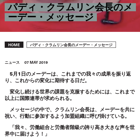
パディ・クラムリン会長のメ
ーデー・メッセージ
Breadcrumb
パディ・クラムリン会長のメーデー・メッセージ
HOME
ニュース
07 MAY 2019
5
月
1
日のメーデーは、これまでの我々の成果を振り返
り、これからの変化に期待する日だ。
変化し続ける世界の課題を克服するためには、これまで
以上に国際連帯が求められる。
メッセージの中で、クラムリン会長は、メーデーを共に
祝い、行動に参加するよう加盟組織に呼び掛けている。
「我々、労働組合と労働者階級の誇り高き大きな声を世
界中に届けよう！」