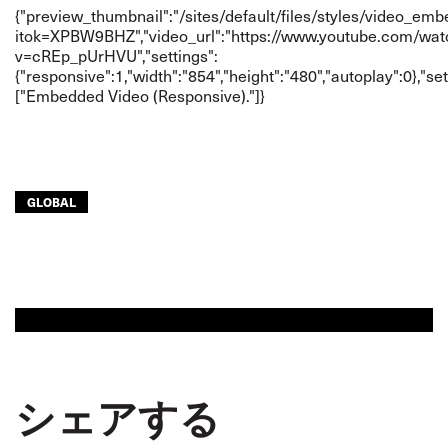
{"preview_thumbnail":"/sites/default/files/styles/video_
itok=XPBW9BHZ","video_url":"
https://www.youtube.com/wat
v=cREp_pUrHVU
","settings":
{"responsive":1,"width":"854","height":"480","autoplay":0},"
["Embedded Video (Responsive)."]}
GLOBAL
シェアする