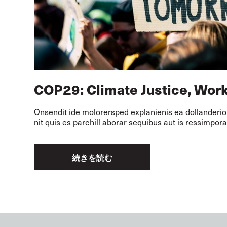
COP29: Climate Justice, Work
Onsendit ide molorersped explanienis ea dollanderio 
nit quis es parchill aborar sequibus aut is ressimpora
続きを読む