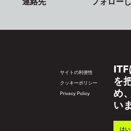
連絡先
フォロー
I
Footer
サイトの利便性
サ
を
クッキーポリシー
Acc
め
Privacy Policy
相
い
はい