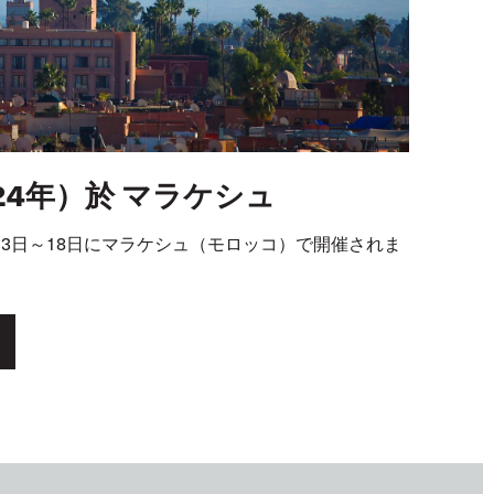
24年）於 マラケシュ
13
日～
18
日にマラケシュ（モロッコ）で開催されま