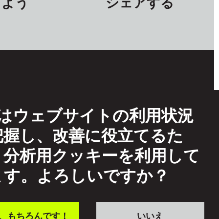
しよう
シェアする
TFはウェブサイトの利用状況
イトの利用条件
把握し、改善に役立てるた
eptable Use
、分析用クッキーを利用して
互尊重方針
ます。よろしいですか？
、もちろんです！
いいえ