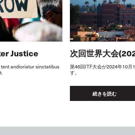
er Justice
次回世界大会(20
tent andioriatur sinctatibus
第
46
回
ITF
大会が
2024
年
10
月
t.
す。
続きを読む