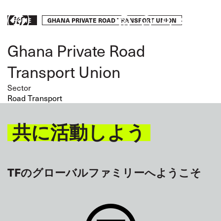
Skip
to
Breadcrumb
GHANA PRIVATE ROAD TRANSPORT UNION
Take
HOME
main
content
action
Ghana Private Road
Transport Union
Sector
Road Transport
共に活動しよう
TFのグローバルファミリーへようこそ