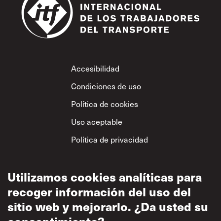
Footer
Accesibilidad
Condiciones de uso
Política de cookies
Uso aceptable
Política de privacidad
Política sobre el
respeto mutuo
Utilizamos cookies analíticas para
recoger información del uso del
sitio web y mejorarlo. ¿Da usted su