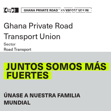
Skip
to
Breadcrumb
GHANA PRIVATE ROAD TRANSPORT UNION
Take
HOME
main
content
action
Ghana Private Road
Transport Union
Sector
Road Transport
JUNTOS SOMOS MÁS
FUERTES
ÚNASE A NUESTRA FAMILIA
MUNDIAL