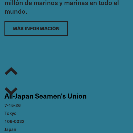
millón de marinos y marinas en todo el
Nermin Al Sharif
mundo.
GFLTU
Libya
,
Presidencia
MÁS INFORMACIÓN
Seddik Berrama
FNTT/UGTA
Algeria
,
Vicepresidencia
ASIA/PACIFIC
Yoshiyuki Ikeya
All-Japan Seamen's Union
JSU
Japan
,
7-15-26
Tokyo
Chair
106-0032
Thomas Tay
Japan