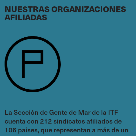
AFRICA
NUESTRAS ORGANIZACIONES
AFILIADAS
Bob Joseph Yousuo
NMNO/WTSSA
Nigeria
,
Regional Chair
Gouanfo Innocent
SYNIMAC
Cameroon
,
Regional Member
Atie Swaleh Ramadhan
SUK
Kenya
,
Regional Member
La Sección de Gente de Mar de la ITF
cuenta con 212 sindicatos afiliados de
ARAB WORLD
106 países, que representan a más de un