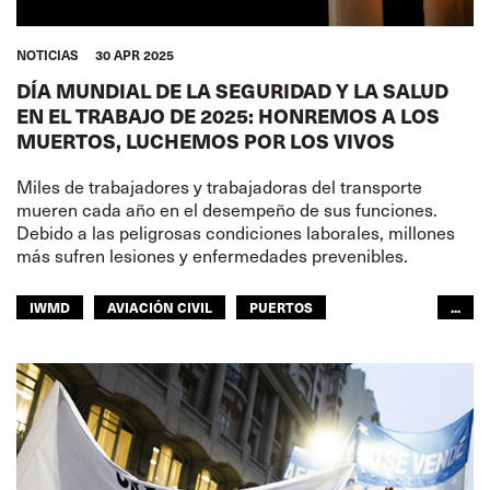
NOTICIAS
30 APR 2025
DÍA MUNDIAL DE LA SEGURIDAD Y LA SALUD
EN EL TRABAJO DE 2025: HONREMOS A LOS
MUERTOS, LUCHEMOS POR LOS VIVOS
Miles de trabajadores y trabajadoras del transporte
mueren cada año en el desempeño de sus funciones.
Debido a las peligrosas condiciones laborales, millones
más sufren lesiones y enfermedades prevenibles.
IWMD
AVIACIÓN CIVIL
PUERTOS
...
SECCIÓN DE PESCA
NAVEGACIÓN INTERIOR
JOINT DOCK AND SEA
TRANSPORTE FERROVIARIO
TRANSPORTE POR CARRETERA
GENTE DE MAR
TURISMO
TRANSPORTE URBANO
ALMACENES
MUJERES
JUVENTUD