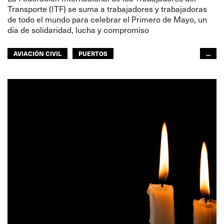
Transporte (ITF) se suma a trabajadores y trabajadoras
de todo el mundo para celebrar el Primero de Mayo, un
día de solidaridad, lucha y compromiso
AVIACIÓN CIVIL
PUERTOS
...
SECCIÓN DE PESCA
NAVEGACIÓN INTERIOR
TRANSPORTE FERROVIARIO
TRANSPORTE POR CARRETERA
GENTE DE MAR
TURISMO
TRANSPORTE URBANO
ALMACENES
MUJERES
JUVENTUD
GLOBAL
ITF ÁFRICA
ITF MUNDO ÁRABE
ITF ASIA-PACÍFICO
EUROPA
NORTEAMÉRICA
ITF AMÉRICAS