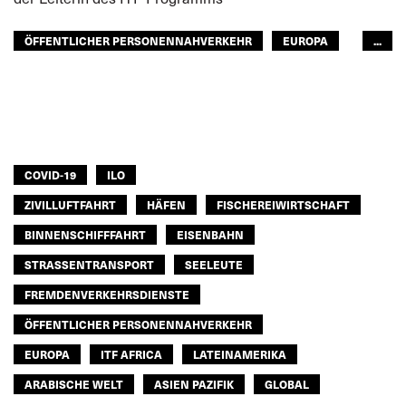
ÖFFENTLICHER PERSONENNAHVERKEHR
EUROPA
...
ITF AFRICA
LATEINAMERIKA
ARABISCHE WELT
ASIEN PAZIFIK
GLOBAL
COVID-19
ILO
ZIVILLUFTFAHRT
HÄFEN
FISCHEREIWIRTSCHAFT
BINNENSCHIFFFAHRT
EISENBAHN
STRASSENTRANSPORT
SEELEUTE
FREMDENVERKEHRSDIENSTE
ÖFFENTLICHER PERSONENNAHVERKEHR
EUROPA
ITF AFRICA
LATEINAMERIKA
ARABISCHE WELT
ASIEN PAZIFIK
GLOBAL