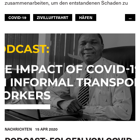
zusammenarbeiten, um den entstandenen Schaden zu
COVID-19
ZIVILLUFTFAHRT
HÄFEN
...
FISCHEREIWIRTSCHAFT
BINNENSCHIFFFAHRT
EISENBAHN
STRASSENTRANSPORT
SEELEUTE
FREMDENVERKEHRSDIENSTE
ÖFFENTLICHER PERSONENNAHVERKEHR
ITF AFRICA
LATEINAMERIKA
ARABISCHE WELT
ASIEN PAZIFIK
GLOBAL
NACHRICHTEN
15 APR 2020