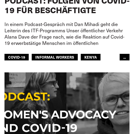
PODCAST: FOLGEN VON COVID-
19 FÜR BESCHÄFTIGTE
In einem Podcast-Gespräch mit Dan Mihadi geht die
Leiterin des ITF-Programms Unser öffentlicher Verkehr
Alana Dave der Frage nach, wie die Reaktion auf Covid-
19 erwerbstätige Menschen im öffentlichen
COVID-19
INFORMAL WORKERS
KENYA
...
OUR PUBLIC TRANSPORT
ÖFFENTLICHER VERKEHR
ÖFFENTLICHER PERSONENNAHVERKEHR
ITF AFRICA
GLOBAL