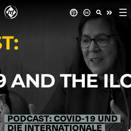
Skip
to
Engagie
main
content
euch!
PODCAST: COVID-19 UND
DIE INTERNATIONALE