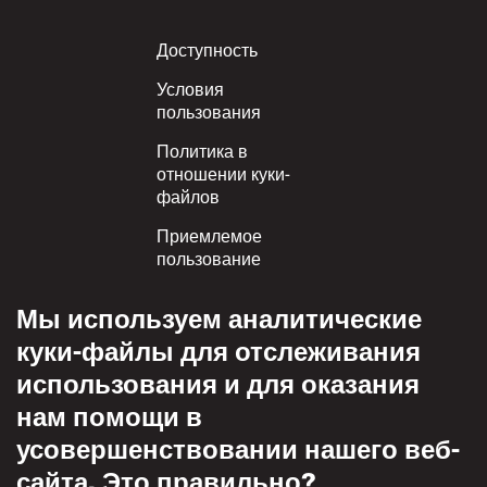
Footer
Доступность
Условия
пользования
Политика в
отношении куки-
файлов
Приемлемое
пользование
Политика
Мы используем аналитические
конфиденциальности
куки-файлы для отслеживания
Политика взаимного
использования и для оказания
уважения
нам помощи в
усовершенствовании нашего веб-
сайта. Это правильно?