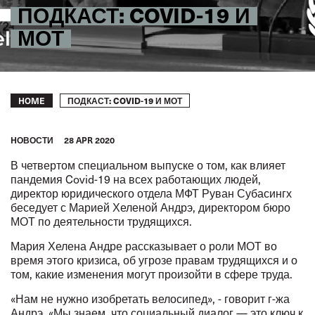
ПОДКАСТ: COVID-19 И
МОТ
Breadcrumb
ПОДКАСТ: COVID-19 И МОТ
HOME
HОВОСТИ
28 APR 2020
В четвертом специальном выпуске о том, как влияет
пандемия Covid-19 на всех работающих людей,
директор юридического отдела МФТ Руван Субасингх
беседует с Марией Хеленой Андрэ, директором
бюро
МОТ по деятельности трудящихся
.
Мария Хелена Андре рассказывает о роли МОТ во
время этого кризиса, об угрозе правам трудящихся и о
том, какие изменения могут произойти в сфере труда.
«Нам не нужно изобретать велосипед», - говорит г-жа
Андрэ. «Мы знаем, что социальный диалог — это ключ к