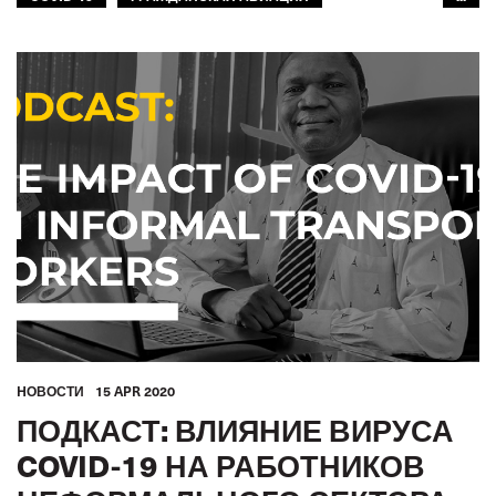
СЕКЦИЯ ДОКЕРОВ
РЫБНОЕ ХОЗЯЙСТВО
ВНУТРЕННИЙ ВОДНЫЙ ТРАНСПОРТ
ЖЕЛЕЗНЫЕ ДОРОГИ
АВТОМОБИЛЬНЫЙ ТРАНСПОРТ
МОРЯКИ
ТУРИЗМ
ГОРОДСКОЙ ТРАНСПОРТ
МФТ: АФРИКА
МЕЖАМЕРИКАНСКОЕ БЮРО МФТ
МФТ: АРАБСКИЙ МИР
МФТ: АТР
GLOBAL
HОВОСТИ
15 APR 2020
ПОДКАСТ: ВЛИЯНИЕ ВИРУСА
COVID-19 НА РАБОТНИКОВ