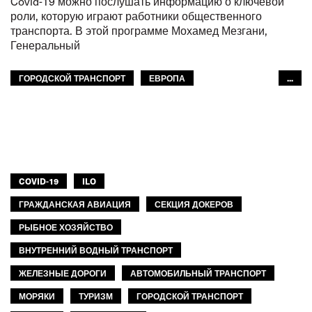
Covid-19 можно послушать информацию о ключевой
роли, которую играют работники общественного
транспорта. В этой программе Мохамед Мезгани,
Генеральный
ГОРОДСКОЙ ТРАНСПОРТ
ЕВРОПА
...
МФТ: АФРИКА
МЕЖАМЕРИКАНСКОЕ БЮРО МФТ
МФТ: АРАБСКИЙ МИР
МФТ: АТР
GLOBAL
COVID-19
ILO
ГРАЖДАНСКАЯ АВИАЦИЯ
СЕКЦИЯ ДОКЕРОВ
РЫБНОЕ ХОЗЯЙСТВО
ВНУТРЕННИЙ ВОДНЫЙ ТРАНСПОРТ
ЖЕЛЕЗНЫЕ ДОРОГИ
АВТОМОБИЛЬНЫЙ ТРАНСПОРТ
МОРЯКИ
ТУРИЗМ
ГОРОДСКОЙ ТРАНСПОРТ