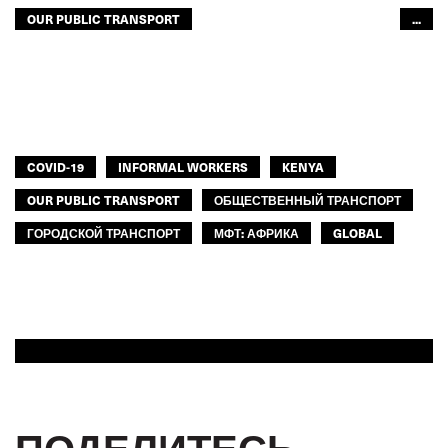
OUR PUBLIC TRANSPORT
...
ОБЩЕСТВЕННЫЙ ТРАНСПОРТ
ГОРОДСКОЙ ТРАНСПОРТ
ЕВРОПА
МФТ: АФРИКА
МЕЖАМЕРИКАНСКОЕ БЮРО МФТ
МФТ: АРАБСКИЙ МИР
МФТ: АТР
GLOBAL
COVID-19
INFORMAL WORKERS
KENYA
OUR PUBLIC TRANSPORT
ОБЩЕСТВЕННЫЙ ТРАНСПОРТ
ГОРОДСКОЙ ТРАНСПОРТ
МФТ: АФРИКА
GLOBAL
ПОДЕЛИТЕСЬ