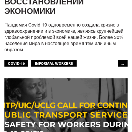
ВОССТАНОВЛЕНИИ
ЭКОНОМИКИ
Пандемия Covid-19 одновременно создала кризис в
здравоохранении и в экономике, являясь крупнейшей
глобальной проблемой всей нашей жизни. Более 30%
населения мира в настоящее время тем или иным
образом
COVID-19
INFORMAL WORKERS
...
OUR PUBLIC TRANSPORT
ОБЩЕСТВЕННЫЙ ТРАНСПОРТ
ЖЕНЩИНЫ
ГОРОДСКОЙ ТРАНСПОРТ
ЕВРОПА
МФТ: АФРИКА
МЕЖАМЕРИКАНСКОЕ БЮРО МФТ
МФТ: АРАБСКИЙ МИР
МФТ: АТР
GLOBAL