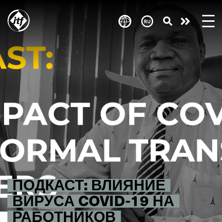
Skip
to
Take
main
content
action
ПОДКАСТ: ВЛИЯНИЕ
ВИРУСА COVID-19 НА
РАБОТНИКОВ