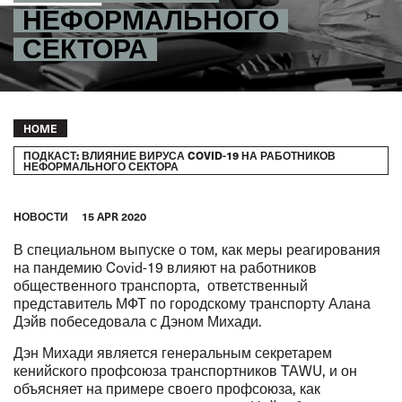
НЕФОРМАЛЬНОГО
СЕКТОРА
Breadcrumb
HOME
ПОДКАСТ: ВЛИЯНИЕ ВИРУСА COVID-19 НА РАБОТНИКОВ
НЕФОРМАЛЬНОГО СЕКТОРА
HОВОСТИ
15 APR 2020
В специальном
выпуске
о том, как меры реагирования
на пандемию Covid-19 влияют на работников
общественного транспорта, ответственный
представитель МФТ по городскому транспорту Алана
Дэйв побеседовала с Дэном Михади.
Дэн Михади является генеральным секретарем
кенийского профсоюза транспортников TAWU, и он
объясняет на примере своего профсоюза, как