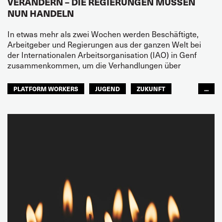
VERÄNDERN – DIE REGIERUNGEN MÜSSEN
NUN HANDELN
In etwas mehr als zwei Wochen werden Beschäftigte,
Arbeitgeber und Regierungen aus der ganzen Welt bei
der Internationalen Arbeitsorganisation (IAO) in Genf
zusammenkommen, um die Verhandlungen über
PLATFORM WORKERS
JUGEND
ZUKUNFT
...
GLOBAL