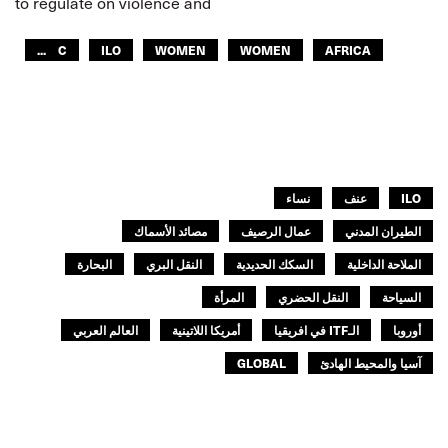
to regulate on violence and
...
ILC
ILO
WOMEN
WOMEN
AFRICA
ITF AMERICAS
ARAB WORLD
ASIA PACIFIC
GLOBAL
ILO
عنف
نساء
الطيران المدني
عمال الرصيف
مصائد الأسماك
الملاحة الداخلية
السكك الحديدية
النقل البري
البحارة
السياحة
النقل الحضري
المرأة
أوروبا
الـITF في افريقيا
أمريكا اللاتينية
العالم العربي
آسيا والمحيط الهادئ
GLOBAL