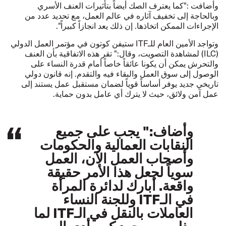
وأضافت :"كما يعترف الصك أيضاً بتأثيرات العنف الأسري
وبالحاجة إلى تخفيف آثاره في عالم العمل، مع تحديد عدد من
الإجراءات الممكن اتخاذها. إن ذلك يعد انجازاً كبيراً".
وتواجد الأمين العام للـITF ستيفن كوتون في مؤتمر العمل الدولي
(ILC) لمشاهدة التصويت، وقال:" تقر هذه الاتفاقية بأن العنف
والتحرش يمكن أن يكونا عائقاً خاصاً أمام قدرة النساء على
الوصول إلى سوق العمل والبقاء فيه والتقدم. إنه قانون دولي
تاريخي جديد يوفر أساساً قوياً لضمان مستقبل عمل يستند إلى
عمل آمن ولائق، حيث لا يترك أي عامل بدون حماية.
وأضاف:" يجب على جميع
النقابات العمالية والحكومات
وأصحاب العمل الآن، العمل
سوياً لجعل هذا الأمر حقيقة
واقعة. أبارك لدائرة المرأة
في الـITF وللجنة النساء
العاملات بالنقل في الـITF لما
بذلوه من جهد كبير أدى إلى