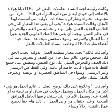
وكانت رئيسة لجنة النساء العاملات بالنقل في الـITF ديانا هولاند
بالإضافة إلى جودي ايفانز من دائرة المرأة في الـITF، جزءاً من
مجموعة الخبراء وشاركن بالمحادثات الأولية التي أسست لهذا
الانجاز. وقالت السيدة هولاند."يجب أن يعني هذا المعيار التاريخي
العالمي الجديد، العمل على إنهاء والحماية من العنف والتحرش
في عالم العمل. ويجب أن يعني هذا الصك القانوني الجديد تغيراً
دائماً للعمال ولأسرهم. وسوف تتحسن نتيجة هذا الصك حياة
أعضاء نقابات الـITF، وخاصة النساء العاملات بالنقل.
وأضافت قائلة:" يحدد معيار منظمة العمل الدولية الجديد الحق
لكل شخص بوجود عالم عمل خالِ من العنف والتحرش، بما في
ذلك العنف والتحرش المبني على نوع الجنس، وينطبق على جميع
القطاعات سواء كانت خاصة أو عامة، وفي القطاعين الرسمي
وغير الرسمي، وسواء في المناطق الحضرية أو الريفية. وبعترف
بالنقل بشكل خاص.
وأضافت :" وعلاوة على ذلك، يوضح الصك أن عالم العمل هو شيء
أكبر من مكان العمل، ويشمل حوادث في سياق أو مرتبطة به أو
ناشئة عنه، ويشمل الأماكن التي يستخدم فيها العامل المرافق
الصحية، وعند الانتقال من وإلى العمل. إن ذلك هام حقاً لجميع
عمال النقل- رجالاً ونساء.