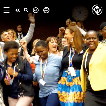
Skip
to
Take
main
content
action