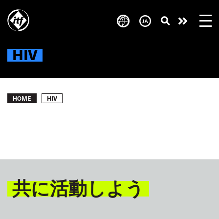
Skip
to
Take
main
content
action
HIV
Breadcrumb
HIV
HOME
共に活動しよう