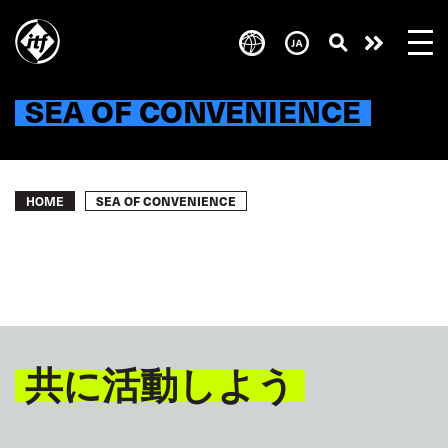
Skip
to
Take
main
content
action
SEA OF CONVENIENCE
Breadcrumb
SEA OF CONVENIENCE
HOME
共に活動しよう